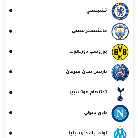
تشيلسي
مانشستر سيتي
بوروسيا دورتموند
باريس سان جيرمان
توتنهام هوتسبير
نادي نابولي
أولمبيك مارسيليا