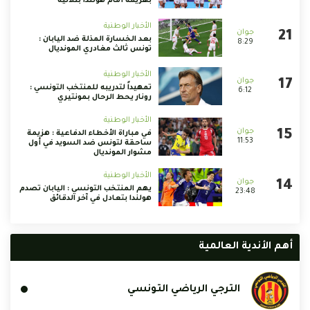
بهزيمة أمام هولندا بثلاثية
الأخبار الوطنية
بعد الخسارة المذلة ضد اليابان :
8:29
تونس ثالث مغادري المونديال
الأخبار الوطنية
تمهيداً لتدريبه للمنتخب التونسي :
6:12
رونار يحط الرحال بمونتيري
الأخبار الوطنية
في مباراة الأخطاء الدفاعية : هزيمة
11:53
ساحقة لتونس ضد السويد في أول
مشوار المونديال
الأخبار الوطنية
يهم المنتخب التونسي : اليابان تصدم
23:48
هولندا بتعادل في آخر الدقائق
أهم الأندية العالمية
الترجي الرياضي التونسي