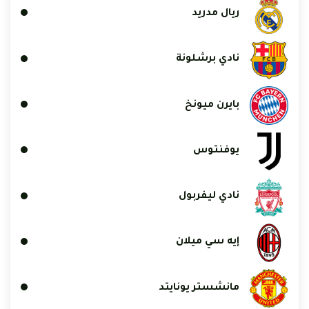
ريال مدريد
نادي برشلونة
بايرن ميونخ
يوفنتوس
نادي ليفربول
إيه سي ميلان
مانشستر يونايتد