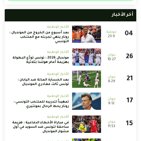
أخر الأخبار
الأخبار الوطنية
بعد أسبوع من الخروج من المونديال :
23:9
رونار ينهي تجربته مع المنتخب
التونسي
الأخبار الوطنية
مونديال 2026 : تونس تودّع البطولة
10:27
بهزيمة أمام هولندا بثلاثية
الأخبار الوطنية
بعد الخسارة المذلة ضد اليابان :
8:29
تونس ثالث مغادري المونديال
الأخبار الوطنية
تمهيداً لتدريبه للمنتخب التونسي :
6:12
رونار يحط الرحال بمونتيري
الأخبار الوطنية
في مباراة الأخطاء الدفاعية : هزيمة
11:53
ساحقة لتونس ضد السويد في أول
مشوار المونديال