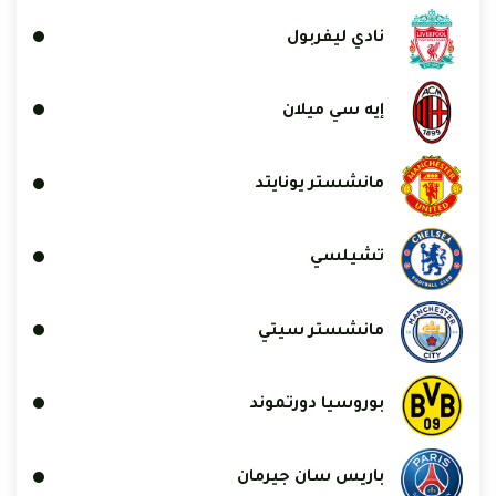
نادي ليفربول
إيه سي ميلان
مانشستر يونايتد
تشيلسي
مانشستر سيتي
بوروسيا دورتموند
باريس سان جيرمان