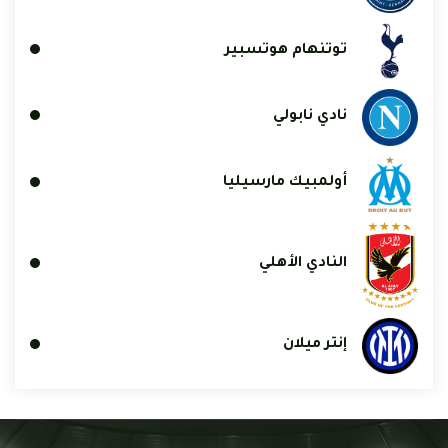
توتنهام هوتسبير
نادي نابولي
أولمبيك مارسيليا
النادي الأهلي
إنتر ميلان