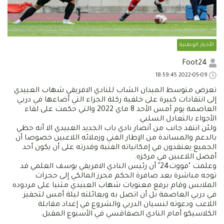
الأخبار الوطنية
Foot24
2022-05-09 18:59:45
تعرض متوسط الميدان الشاب للنادي الافريقي شهاب العبيدي
إلى انتقادات كبيرة على خلفية ركلة الجزاء التي أضاعها في دربي
العاصمة يوم أمس الأحد 8 ماي 2022 والتي حكمت على لقاء
الأجواء بالتعادل السلبي.
ولئن انتقد جانب من أنصار نادي باب الجديد العبيدي الا أنه حظي
بالدعم والمساندة من الإطار الفني وزملائه اللاعبين خصوصا أن
الجميع يعتقدون في إمكانياته الفنية وقدرته على أن يكون أحد
أفضل اللاعبين في مركزه.
وعلمت "فووت24" أن رئيس النادي الافريقي يوسف العلمي قد
توجه مباشرة بعد صافرة الحكم محرز المالكي إلى حجرات
الملابس وقام برفع معنويات شهاب العبيدي مثنيا على مردوده
في دربي العاصمة بل أن اتصل به وبعائلته ليلة أمس لتحفيز
اللاعب ودعوته لنسيان الدربي والشروع في إعداد مقابلة
الكلاسيكو أمام النادي الصفاقسي في الأسبوع المقبل.