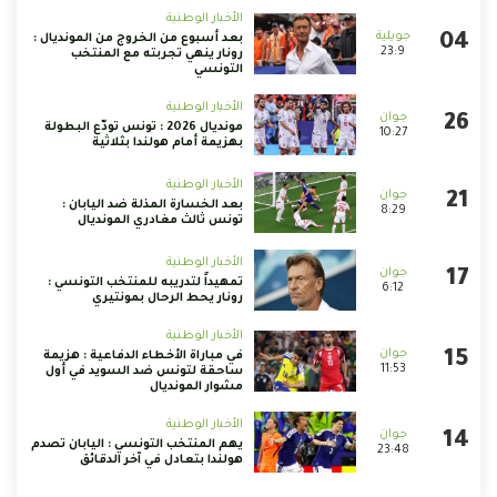
الأخبار الوطنية
بعد أسبوع من الخروج من المونديال :
23:9
رونار ينهي تجربته مع المنتخب
التونسي
الأخبار الوطنية
مونديال 2026 : تونس تودّع البطولة
10:27
بهزيمة أمام هولندا بثلاثية
الأخبار الوطنية
بعد الخسارة المذلة ضد اليابان :
8:29
تونس ثالث مغادري المونديال
الأخبار الوطنية
تمهيداً لتدريبه للمنتخب التونسي :
6:12
رونار يحط الرحال بمونتيري
الأخبار الوطنية
في مباراة الأخطاء الدفاعية : هزيمة
11:53
ساحقة لتونس ضد السويد في أول
مشوار المونديال
الأخبار الوطنية
يهم المنتخب التونسي : اليابان تصدم
23:48
هولندا بتعادل في آخر الدقائق