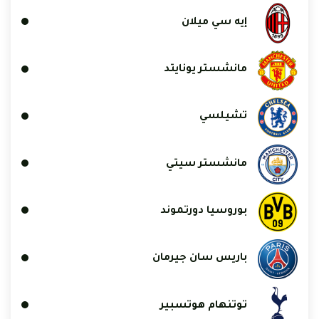
إيه سي ميلان
مانشستر يونايتد
تشيلسي
مانشستر سيتي
بوروسيا دورتموند
باريس سان جيرمان
توتنهام هوتسبير