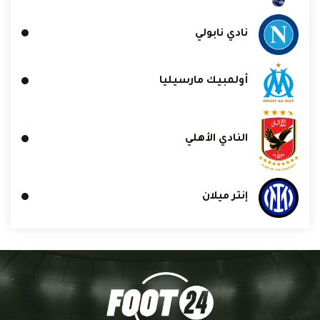
نادي نابولي
أولمبيك مارسيليا
النادي الأهلي
إنتر ميلان