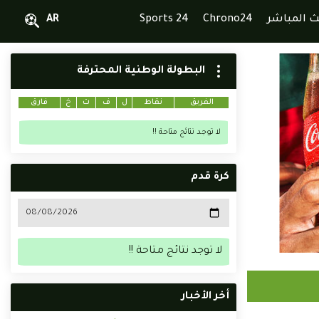
ث المباشر
Chrono24
Sports 24
AR
البطولة الوطنية المحترفة
الفريق
نقاط
ل
ف
ت
خ
فارق
لا توجد نتائج متاحة !!
كرة قدم
لا توجد نتائج متاحة !!
أخر الأخبار