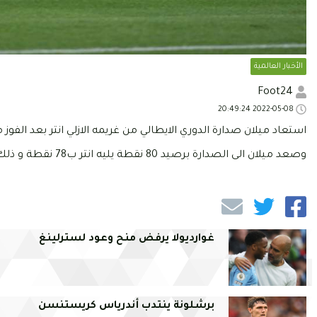
الأخبار العالمية
Foot24
2022-05-08 20:49:24
استعاد ميلان صدارة الدوري الايطالي من غريمه الازلي انتر بعد الفوز 
وصعد ميلان الى الصدارة برصيد 80 نقطة يليه انتر ب78 نقطة و ذلك قبل جولتين من نهاية منافسات الكالتشيو.
غوارديولا يرفض منح وعود لسترلينغ
برشلونة ينتدب أندرياس كريستنسن