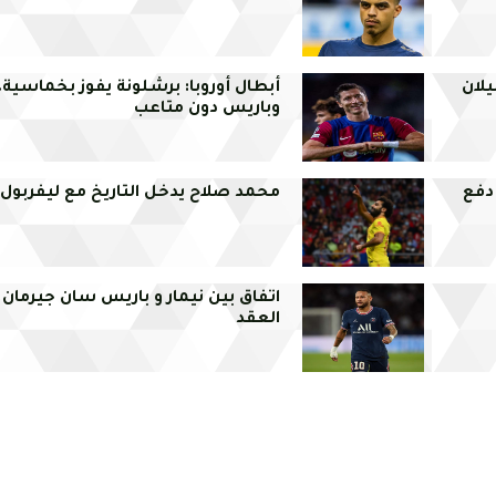
يلان
أبطال أوروبا: برشلونة يفوز بخماسية،
وباريس دون متاعب
دفع
محمد صلاح يدخل التاريخ مع ليفربول
اتفاق بين نيمار و باريس سان جيرمان
العقد