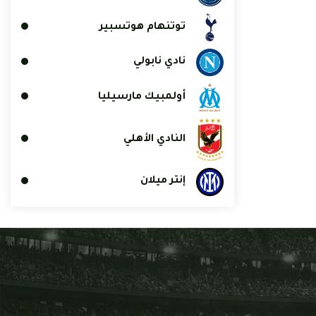
توتنهام هوتسبير
نادي نابولي
أولمبيك مارسيليا
النادي الأهلي
إنتر ميلان