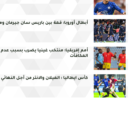
أبطال أوروبا: قمة بين باريس سان جيرمان وم
أمم إفريقيا: منتخب غينيا يضرب بسبب عدم 
المكافآت
كأس ايطاليا : الميلان والانتر من أجل النهائي