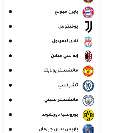
بايرن ميونخ
يوفنتوس
نادي ليفربول
إيه سي ميلان
مانشستر يونايتد
تشيلسي
مانشستر سيتي
بوروسيا دورتموند
باريس سان جيرمان