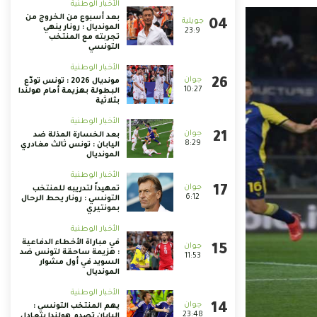
الأخبار الوطنية
بعد أسبوع من الخروج من
المونديال : رونار ينهي
23:9
تجربته مع المنتخب
التونسي
الأخبار الوطنية
مونديال 2026 : تونس تودّع
10:27
البطولة بهزيمة أمام هولندا
بثلاثية
الأخبار الوطنية
بعد الخسارة المذلة ضد
8:29
اليابان : تونس ثالث مغادري
المونديال
الأخبار الوطنية
تمهيداً لتدريبه للمنتخب
6:12
التونسي : رونار يحط الرحال
بمونتيري
الأخبار الوطنية
في مباراة الأخطاء الدفاعية
: هزيمة ساحقة لتونس ضد
11:53
السويد في أول مشوار
المونديال
الأخبار الوطنية
يهم المنتخب التونسي :
23:48
اليابان تصدم هولندا بتعادل