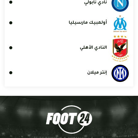
نادي نابولي
أولمبيك مارسيليا
النادي الأهلي
إنتر ميلان