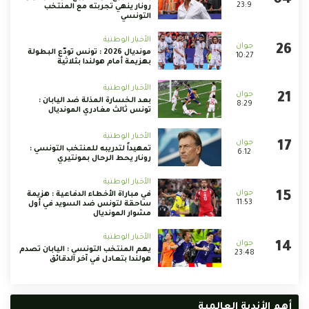
23:9
رونار ينهي تجربته مع المنتخب
التونسي
الأخبار الوطنية
مونديال 2026 : تونس تودّع البطولة
10:27
بهزيمة أمام هولندا بثلاثية
الأخبار الوطنية
بعد الخسارة المذلة ضد اليابان :
8:29
تونس ثالث مغادري المونديال
الأخبار الوطنية
تمهيداً لتدريبه للمنتخب التونسي :
6:12
رونار يحط الرحال بمونتيري
الأخبار الوطنية
في مباراة الأخطاء الدفاعية : هزيمة
11:53
ساحقة لتونس ضد السويد في أول
مشوار المونديال
الأخبار الوطنية
يهم المنتخب التونسي : اليابان تصدم
23:48
هولندا بتعادل في آخر الدقائق
أهم الأندية العالمية