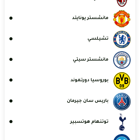
مانشستر يونايتد
تشيلسي
مانشستر سيتي
بوروسيا دورتموند
باريس سان جيرمان
توتنهام هوتسبير