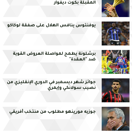
المقبلة بكوت ديفوار
يوفنتوس ينافس الهلال على صفقة لوكاكو
برشلونة يطمح لمواصلة العروض القوية
ضد "العقدة"
جوائز شهر ديسمبر في الدوري الإنقليزي من
نصيب سولانكي وإيمري
ﺟﻮزﻳﻪ ﻣﻮﺭﻳﻨﻬﻮ ﻣﻄﻠﻮﺏ ﻣﻦ ﻣﻨﺘﺨﺐ ﺍﻓﺮﻳﻘﻲ