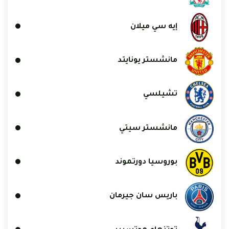
إيه سي ميلان
مانشستر يونايتد
تشيلسي
مانشستر سيتي
بوروسيا دورتموند
باريس سان جيرمان