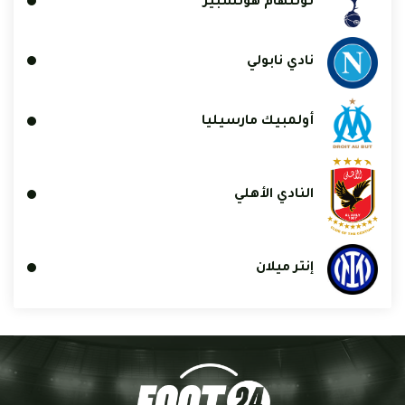
توتنهام هوتسبير
نادي نابولي
أولمبيك مارسيليا
النادي الأهلي
إنتر ميلان