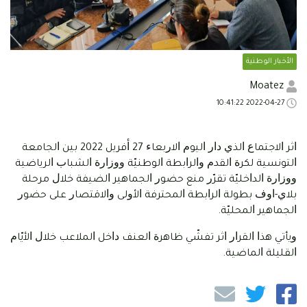
الأخبار الوطنية
Moatez
2022-04-27 10:41:22
ﺍﺛﺮ ﺍﻻﺟﺘﻤﺎﻉ ﺍﻟﺬﻱ ﺩﺍﺭ ﺍﻟﻴﻮﻡ ﺍﻻﺭﺑﻌﺎﺀ 27 ﺃﻓﺮﻳﻞ 2022 ﺑﻴﻦ ﺍﻟﺠﺎﻣﻌﺔ
ﺍﻟﺘﻮﻧﺴﻴﺔ ﻟﻜﺮﺓ ﺍﻟﻘﺪﻡ ﻭﺍﻟﺮﺍﺑﻄﺔ ﺍﻟﻮﻃﻨﻴّﺔ ﻭﻭﺯﺍﺭﺓ ﺍﻟﺸﺒﺎﺏ ﺍﻟﺮﻳﺎﺿﻴﺔ
ﻭﻭﺯﺍﺭﺓ ﺍﻟﺪﺍﺧﻠﻴّﺔ ﺗﻘﺮّﺭ ﻣﻨﻊ ﺣﻀﻮﺭ ﺍﻟﺠﻤﺎﻫﻴﺮ ﺍﻟﻀﻴﻔﺔ ﺧﻼﻝ ﻣﺮﺣﻠﺔ
ﺑﻼﻱ-ﺍﻭﻑ ﺑﻄﻮﻟﺔ ﺍﻟﺮﺍﺑﻄﺔ ﺍﻟﻤﺤﺘﺮﻓﺔ ﺍﻷﻭﻟﻰ ﻭﺍﻻﻗﺘﺼﺎﺭ ﻋﻠﻰ ﺣﻀﻮﺭ
ﺍﻟﺠﻤﺎﻫﻴﺮ ﺍﻟﻤﺤﻠﻴّﺔ.
ﻭﻳﺄﺗﻲ ﻫﺬﺍ ﺍﻟﻘﺮﺍﺭ ﺍﺛﺮ ﺗﻔﺸّﻲ ﻇﺎﻫﺮﺓ ﺍﻟﻌﻨﻒ ﺩﺍﺧﻞ ﺍﻟﻤﻼﻋﺐ ﺧﻼﻝ ﺍﻷﻳّﺎﻡ
ﺍﻟﻘﻠﻴﻠﺔ ﺍﻟﻤﺎﺿﻴﺔ.