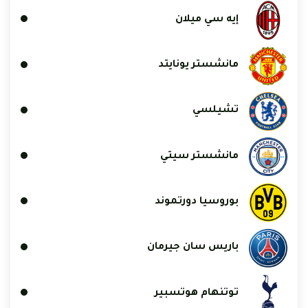
إيه سي ميلان
مانشستر يونايتد
تشيلسي
مانشستر سيتي
بوروسيا دورتموند
باريس سان جيرمان
توتنهام هوتسبير