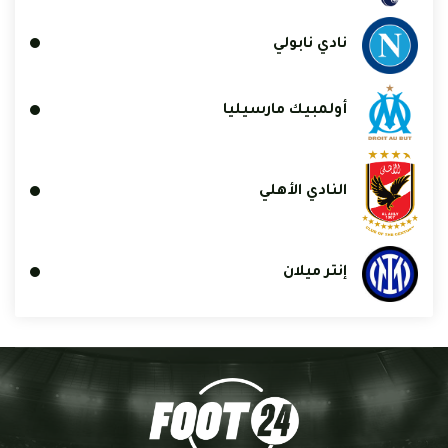
نادي نابولي
أولمبيك مارسيليا
النادي الأهلي
إنتر ميلان