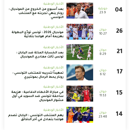
الأخبار الوطنية
بعد أسبوع من الخروج من المونديال :
23:9
رونار ينهي تجربته مع المنتخب
التونسي
الأخبار الوطنية
مونديال 2026 : تونس تودّع البطولة
10:27
بهزيمة أمام هولندا بثلاثية
الأخبار الوطنية
بعد الخسارة المذلة ضد اليابان :
8:29
تونس ثالث مغادري المونديال
الأخبار الوطنية
تمهيداً لتدريبه للمنتخب التونسي :
6:12
رونار يحط الرحال بمونتيري
الأخبار الوطنية
في مباراة الأخطاء الدفاعية : هزيمة
11:53
ساحقة لتونس ضد السويد في أول
مشوار المونديال
الأخبار الوطنية
يهم المنتخب التونسي : اليابان تصدم
23:48
هولندا بتعادل في آخر الدقائق