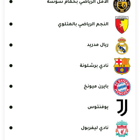
الأمل الرياضي بحمام سوسة
النجم الرياضي بالمتلوي
ريال مدريد
نادي برشلونة
بايرن ميونخ
يوفنتوس
نادي ليفربول