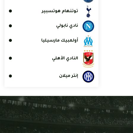
توتنهام هوتسبير
نادي نابولي
أولمبيك مارسيليا
النادي الأهلي
إنتر ميلان