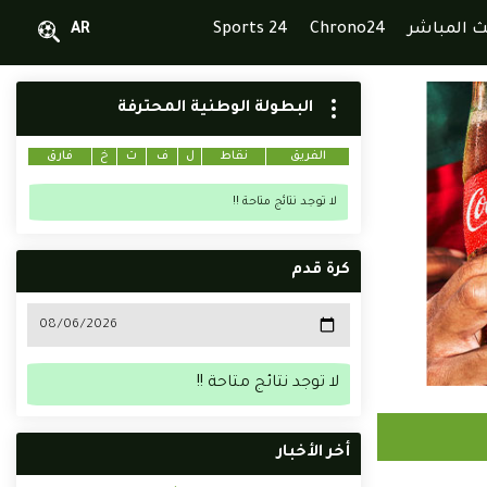
ث المباشر
Chrono24
Sports 24
AR
البطولة الوطنية المحترفة
الفريق
نقاط
ل
ف
ت
خ
فارق
لا توجد نتائج متاحة !!
كرة قدم
لا توجد نتائج متاحة !!
أخر الأخبار