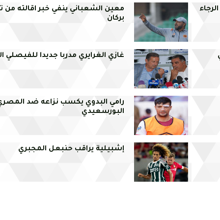
الرجاء
معين الشعباني ينفي خبر اقالته من 
بركان
ي
غازي الغرايري مدربا جديدا للفيصلي ال
رامي البدوي يكسب نزاعه ضد المصري
البورسعيدي
إشبيلية يراقب حنبعل المجبري