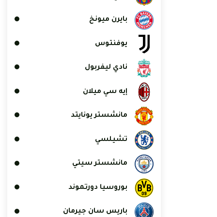
بايرن ميونخ
يوفنتوس
نادي ليفربول
إيه سي ميلان
مانشستر يونايتد
تشيلسي
مانشستر سيتي
بوروسيا دورتموند
باريس سان جيرمان