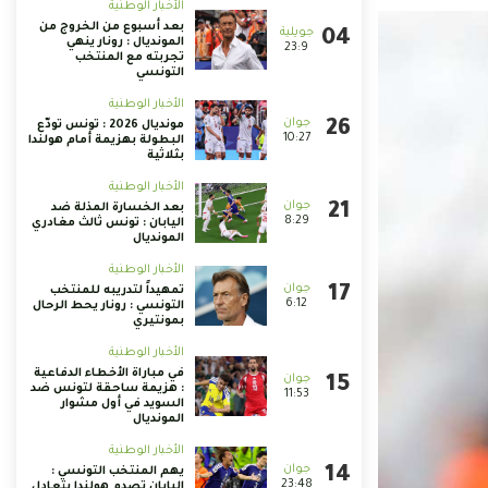
الأخبار الوطنية
بعد أسبوع من الخروج من
المونديال : رونار ينهي
23:9
تجربته مع المنتخب
التونسي
الأخبار الوطنية
مونديال 2026 : تونس تودّع
10:27
البطولة بهزيمة أمام هولندا
بثلاثية
الأخبار الوطنية
بعد الخسارة المذلة ضد
8:29
اليابان : تونس ثالث مغادري
المونديال
الأخبار الوطنية
تمهيداً لتدريبه للمنتخب
6:12
التونسي : رونار يحط الرحال
بمونتيري
الأخبار الوطنية
في مباراة الأخطاء الدفاعية
: هزيمة ساحقة لتونس ضد
11:53
السويد في أول مشوار
المونديال
الأخبار الوطنية
يهم المنتخب التونسي :
23:48
اليابان تصدم هولندا بتعادل