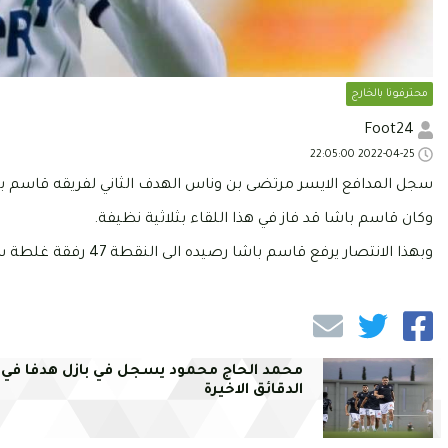
محترفونا بالخارج
Foot24
2022-04-25 22:05:00
سجل المدافع الايسر مرتضى بن وناس الهدف الثاني لفريقه قاسم باشا امام بيشكتاش في الدقيق
وكان قاسم باشا قد فاز في هذا اللقاء بثلاثية نظيفة.
وبهذا الانتصار يرفع قاسم باشا رصيده الى النقطة 47 رفقة غلطة سراي في المركز 11.
محمد الحاج محمود يسجل في بازل هدفا في
الدقائق الاخيرة