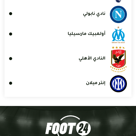
نادي نابولي
أولمبيك مارسيليا
النادي الأهلي
إنتر ميلان