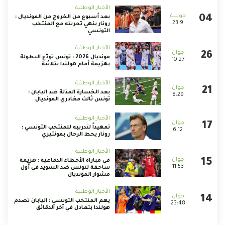
الأخبار الوطنية
بعد أسبوع من الخروج من المونديال :
23:9
رونار ينهي تجربته مع المنتخب
التونسي
الأخبار الوطنية
مونديال 2026 : تونس تودّع البطولة
10:27
بهزيمة أمام هولندا بثلاثية
الأخبار الوطنية
بعد الخسارة المذلة ضد اليابان :
8:29
تونس ثالث مغادري المونديال
الأخبار الوطنية
تمهيداً لتدريبه للمنتخب التونسي :
6:12
رونار يحط الرحال بمونتيري
الأخبار الوطنية
في مباراة الأخطاء الدفاعية : هزيمة
11:53
ساحقة لتونس ضد السويد في أول
مشوار المونديال
الأخبار الوطنية
يهم المنتخب التونسي : اليابان تصدم
23:48
هولندا بتعادل في آخر الدقائق