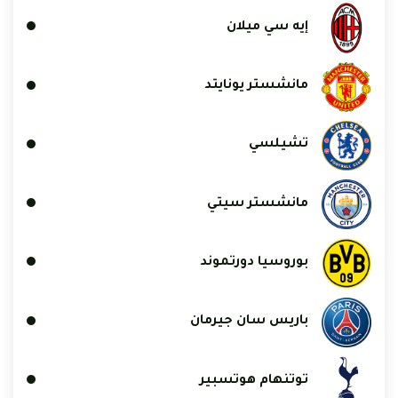
إيه سي ميلان
مانشستر يونايتد
تشيلسي
مانشستر سيتي
بوروسيا دورتموند
باريس سان جيرمان
توتنهام هوتسبير