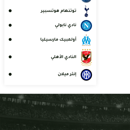
توتنهام هوتسبير
نادي نابولي
أولمبيك مارسيليا
النادي الأهلي
إنتر ميلان