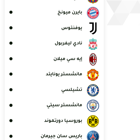
بايرن ميونخ
يوفنتوس
نادي ليفربول
إيه سي ميلان
مانشستر يونايتد
تشيلسي
مانشستر سيتي
بوروسيا دورتموند
باريس سان جيرمان