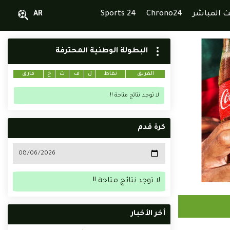
ث المباشر
Chrono24
Sports 24
AR
البطولة الوطنية المحترفة
الفريق
نقاط
ل
ف
ت
خ
فارق
لا توجد نتائج متاحة !!
كرة قدم
لا توجد نتائج متاحة !!
أخر الأخبار