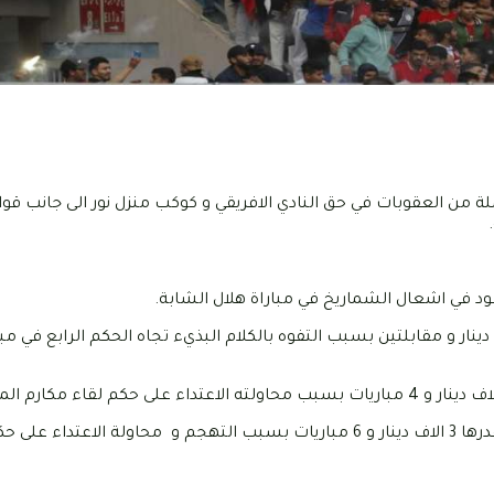
لة من العقوبات في حق النادي الافريقي و كوكب منزل نور الى جانب ق
معاقبة المسؤول بقوافل قفصة عبد الحي لدب بخطية قدرها 1500 دينار و مقابلتين بسبب التفوه بالكلام البذيء تجاه الحكم الرا
معاقبة المسؤول بكوكب منزل نور محمد بالشاوش بخطية مالية قدرها 3 الاف دينار و 6 مباريات بسبب التهجم و محاول