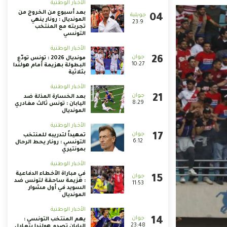
الأخبار الوطنية
بعد أسبوع من الخروج من
المونديال : رونار ينهي
23:9
تجربته مع المنتخب
التونسي
الأخبار الوطنية
مونديال 2026 : تونس تودّع
10:27
البطولة بهزيمة أمام هولندا
بثلاثية
الأخبار الوطنية
بعد الخسارة المذلة ضد
8:29
اليابان : تونس ثالث مغادري
المونديال
الأخبار الوطنية
تمهيداً لتدريبه للمنتخب
6:12
التونسي : رونار يحط الرحال
بمونتيري
الأخبار الوطنية
في مباراة الأخطاء الدفاعية
: هزيمة ساحقة لتونس ضد
11:53
السويد في أول مشوار
المونديال
الأخبار الوطنية
يهم المنتخب التونسي :
23:48
اليابان تصدم هولندا بتعادل