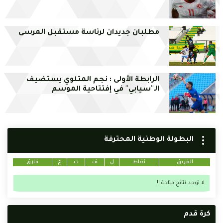
مطلبان جديدان لرئاسة مستقبل المرسى
الرابطة الأولى : نجم المتلوي يستضيف
الـ''سيابي'' في إفتتاحية الموسم
البطولة الوطنية المحترفة
الفريق
نقاط
ل
ف
ت
خ
فارق
لا توجد نتائج متاحة !!
كرة قدم