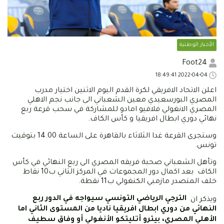
الأخبار الوطنية
Foot24
2022-04-04 18:49:41
اعلن الاتحاد الافريقي لكرة القدم اليوم الاثنين اختيار مدرب
المصري البورسعيدي معين الشعباني الى جانب نجم الاهلي
المصري الانغولي فلافيو امادو للمشاركة في سحب قرعة ربع
نهائي دوري ابطال افريقيا و كأس الكاف.
وستجرى القرعة غدا الثلاثاء بالقاهرة على الساعة 14.00 بتوقيت
تونس.
وتأهل الشعباني صحبة فريقه المصري الى ربع النهائي في كأس
الكاف بعد اكمال دور المجموعات في المركز الثاني ب10 نقاط
خلف المتصدر مازمبي الكنغولي ب11 نقطة.
الترجي الرياضي التونسي سيواجه في الدور ربع
ويذكر ان
النهائي من دوري ابطال افريقيا ناديا من المستوى الثاني اما
الأهلي المصري، بيترو أتليتكو الأنغولي أو وفاق سطيف