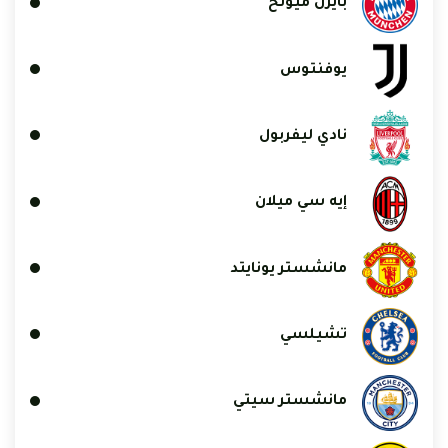
بايرن ميونخ
يوفنتوس
نادي ليفربول
إيه سي ميلان
مانشستر يونايتد
تشيلسي
مانشستر سيتي