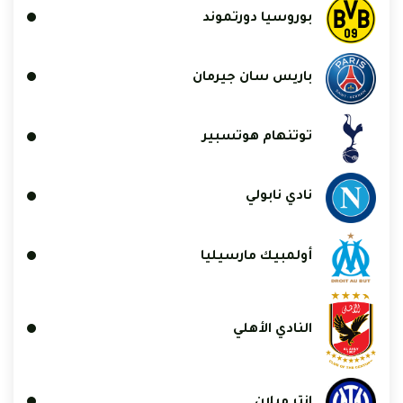
بوروسيا دورتموند
باريس سان جيرمان
توتنهام هوتسبير
نادي نابولي
أولمبيك مارسيليا
النادي الأهلي
إنتر ميلان