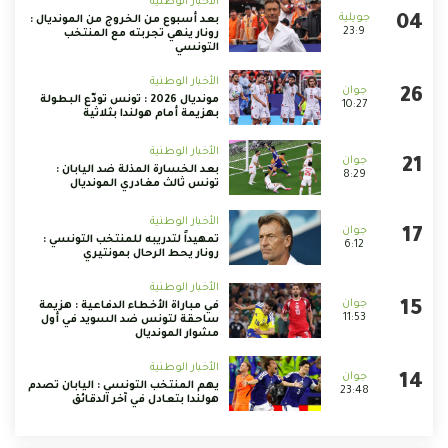
الأخبار الوطنية
بعد أسبوع من الخروج من المونديال :
23:9
رونار ينهي تجربته مع المنتخب
التونسي
الأخبار الوطنية
مونديال 2026 : تونس تودّع البطولة
10:27
بهزيمة أمام هولندا بثلاثية
الأخبار الوطنية
بعد الخسارة المذلة ضد اليابان :
8:29
تونس ثالث مغادري المونديال
الأخبار الوطنية
تمهيداً لتدريبه للمنتخب التونسي :
6:12
رونار يحط الرحال بمونتيري
الأخبار الوطنية
في مباراة الأخطاء الدفاعية : هزيمة
11:53
ساحقة لتونس ضد السويد في أول
مشوار المونديال
الأخبار الوطنية
يهم المنتخب التونسي : اليابان تصدم
23:48
هولندا بتعادل في آخر الدقائق