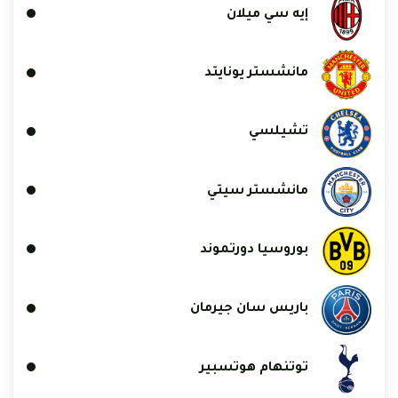
إيه سي ميلان
مانشستر يونايتد
تشيلسي
مانشستر سيتي
بوروسيا دورتموند
باريس سان جيرمان
توتنهام هوتسبير