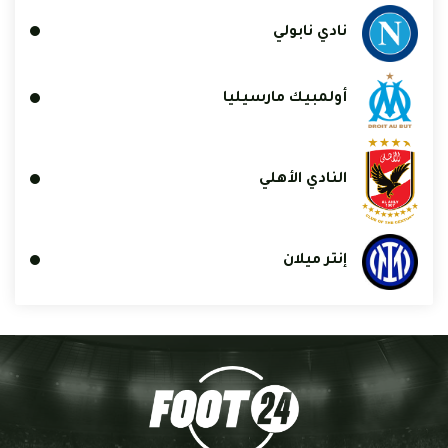
نادي نابولي
أولمبيك مارسيليا
النادي الأهلي
إنتر ميلان