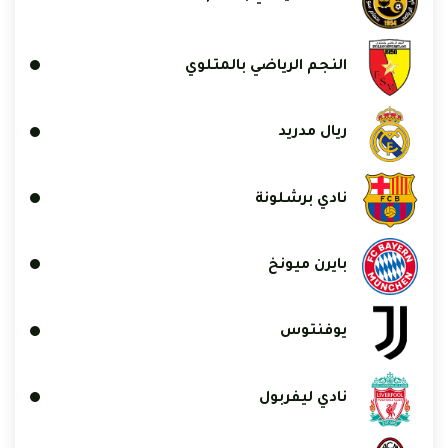
النجم الرياضي بالمتلوي
ريال مدريد
نادي برشلونة
بايرن ميونخ
يوفنتوس
نادي ليفربول