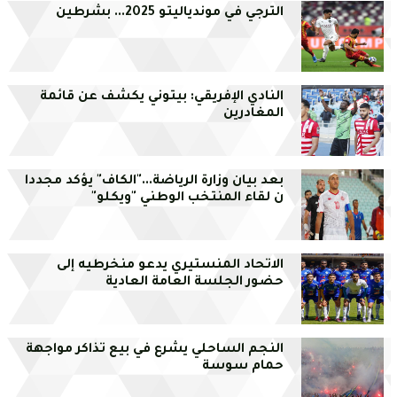
الترجي في موندياليتو 2025... بشرطين
النادي الإفريقي: بيتوني يكشف عن قائمة
المغادرين
بعد بيان وزارة الرياضة..."الكاف" يؤكد مجددا
ن لقاء المنتخب الوطني "ويكلو"
الاتحاد المنستيري يدعو منخرطيه إلى
حضور الجلسة العامة العادية
النجم الساحلي يشرع في بيع تذاكر مواجهة
حمام سوسة