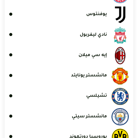
يوفنتوس
نادي ليفربول
إيه سي ميلان
مانشستر يونايتد
تشيلسي
مانشستر سيتي
بوروسيا دورتموند