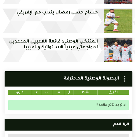
حسام حسن رمضان يتدرب مع الإفريقي
المنتخب الوطني: قائمة اللاعبين المدعوين
لمواجهتي غينيا الاستوائية وناميبيا
البطولة الوطنية المحترفة
الفريق
نقاط
ل
ف
ت
خ
فارق
لا توجد نتائج متاحة !!
كرة قدم