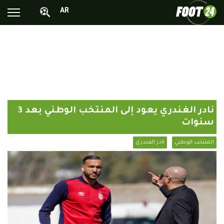
AR
الأخبار الوطنية
الأخبار العالمية
فيديوهات
محترفونا بالخارج
نادر الغندري يعود إلى المنتخب الوطني بعد 3
ألبومات الصور
سنوات
أخبار متفرقة
المنتخب الوطني
نادر الغندري
البرامج
البث المباشر
Chrono24
Sports 24