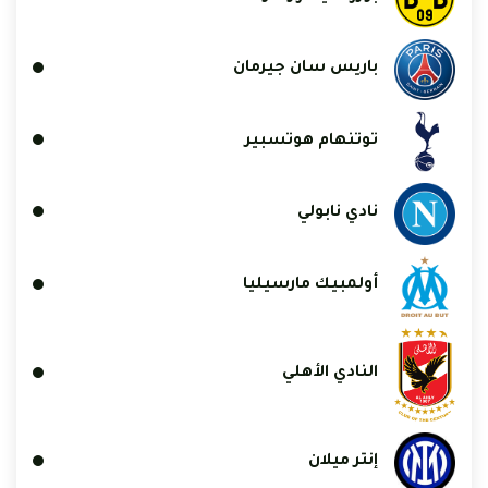
باريس سان جيرمان
توتنهام هوتسبير
نادي نابولي
أولمبيك مارسيليا
النادي الأهلي
إنتر ميلان