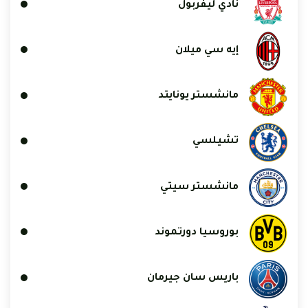
نادي ليفربول
إيه سي ميلان
مانشستر يونايتد
تشيلسي
مانشستر سيتي
بوروسيا دورتموند
باريس سان جيرمان