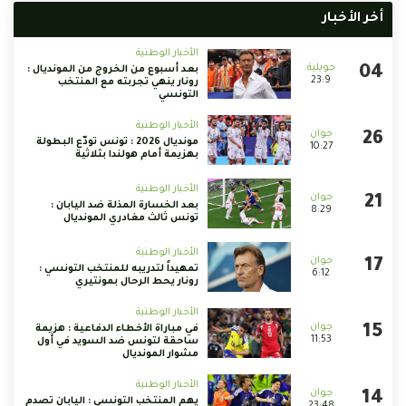
أخر الأخبار
الأخبار الوطنية
بعد أسبوع من الخروج من المونديال :
23:9
رونار ينهي تجربته مع المنتخب
التونسي
الأخبار الوطنية
مونديال 2026 : تونس تودّع البطولة
10:27
بهزيمة أمام هولندا بثلاثية
الأخبار الوطنية
بعد الخسارة المذلة ضد اليابان :
8:29
تونس ثالث مغادري المونديال
الأخبار الوطنية
تمهيداً لتدريبه للمنتخب التونسي :
6:12
رونار يحط الرحال بمونتيري
الأخبار الوطنية
في مباراة الأخطاء الدفاعية : هزيمة
11:53
ساحقة لتونس ضد السويد في أول
مشوار المونديال
الأخبار الوطنية
يهم المنتخب التونسي : اليابان تصدم
23:48