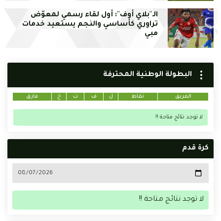
الـ''بلاي أوف'': أول لقاء رسمي لمعوّض
تراوري كأساسي والنجم يستعيد خدمات
مبي
البطولة الوطنية المحترفة
الفريق
نقاط
ل
ف
ت
خ
فارق
لا توجد نتائج متاحة !!
كرة قدم
لا توجد نتائج متاحة !!