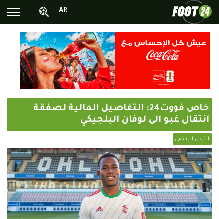
AR
الأخبار الوطنية
الأخبار العالمية
فيديوهات
محترفونا بالخارج
خاص فووت24: التفاصيل المالية لصفقة
ألبومات الصور
انتقال غبو الى لوفان البلجيكي
أخبار متفرقة
الترجي الرياضي
البرامج
البث المباشر
Chrono24
Sports 24