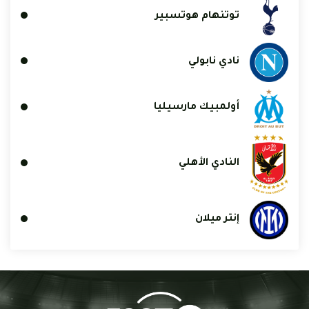
توتنهام هوتسبير
نادي نابولي
أولمبيك مارسيليا
النادي الأهلي
إنتر ميلان