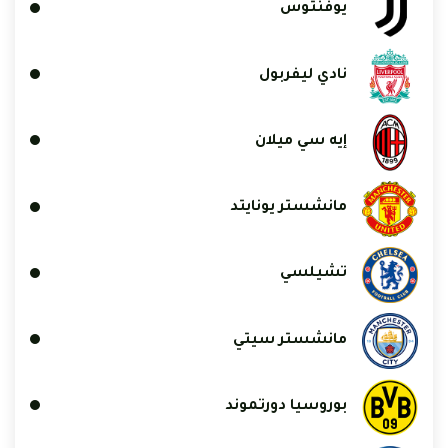
يوفنتوس
نادي ليفربول
إيه سي ميلان
مانشستر يونايتد
تشيلسي
مانشستر سيتي
بوروسيا دورتموند