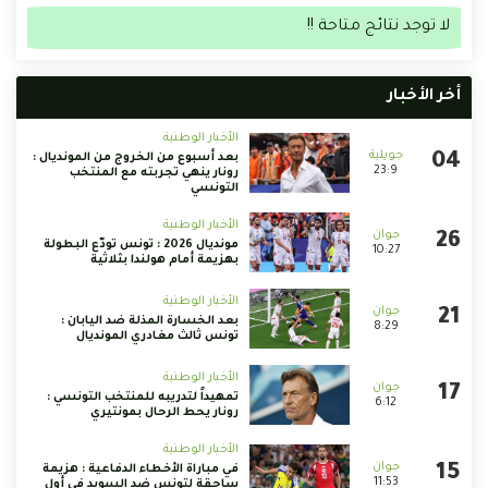
لا توجد نتائج متاحة !!
أخر الأخبار
الأخبار الوطنية
بعد أسبوع من الخروج من المونديال :
23:9
رونار ينهي تجربته مع المنتخب
التونسي
الأخبار الوطنية
مونديال 2026 : تونس تودّع البطولة
10:27
بهزيمة أمام هولندا بثلاثية
الأخبار الوطنية
بعد الخسارة المذلة ضد اليابان :
8:29
تونس ثالث مغادري المونديال
الأخبار الوطنية
تمهيداً لتدريبه للمنتخب التونسي :
6:12
رونار يحط الرحال بمونتيري
الأخبار الوطنية
في مباراة الأخطاء الدفاعية : هزيمة
11:53
ساحقة لتونس ضد السويد في أول