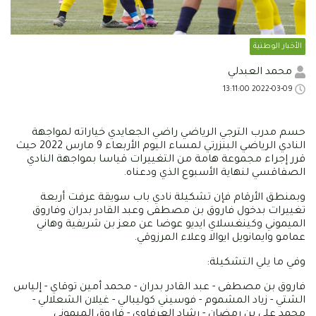
الأخبار الوطنية
محمد العبدلي
2022-03-09 13:11:00
حسم مدرب الترجي الرياضي راضي الجعايدي خياراته لمواجهة
النادي الرياضي البنزرتي لمساء اليوم الأربعاء 9 مارس 2022 حيث
قرر إجراء مجموعة هامة من التغييرات قياسا بمواجهة النادي
الصفاقسي لنهاية الأسبوع الذي ودعناه.
وبمنطق الأرقام فإن تشكيلة نادي باب سويقة عرفت أربعة
تغييرات بدخول فاروق بن مصطفى وعبد القادر بدران وفاروق
الميموني وكينغسلاي ايديو عوضا عن معز بن شريفية وهاني
عمامو وايمانويل ايوالا وعلاء المرزوقي.
وفي ما يلي التشكيلة:
فاروق بن مصطفى - عبد القادر بدران - محمد أمين توقاي - إلياس
الشتي - زياد المشموم - فوسيني كوليبالي - غيلان الشعلالي -
محمد علي بن رمضان - رشاد العرفاوي - فاروق الميموني