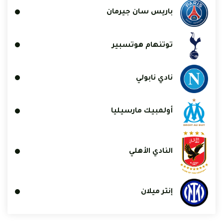
باريس سان جيرمان
توتنهام هوتسبير
نادي نابولي
أولمبيك مارسيليا
النادي الأهلي
إنتر ميلان