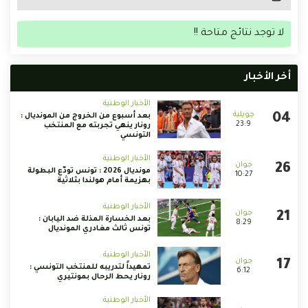
لا توجد نتائج متاحة !!
أخر الأخبار
الأخبار الوطنية
بعد أسبوع من الخروج من المونديال :
23:9
رونار ينهي تجربته مع المنتخب
التونسي
الأخبار الوطنية
مونديال 2026 : تونس تودّع البطولة
10:27
بهزيمة أمام هولندا بثلاثية
الأخبار الوطنية
بعد الخسارة المذلة ضد اليابان :
8:29
تونس ثالث مغادري المونديال
الأخبار الوطنية
تمهيداً لتدريبه للمنتخب التونسي :
6:12
رونار يحط الرحال بمونتيري
الأخبار الوطنية