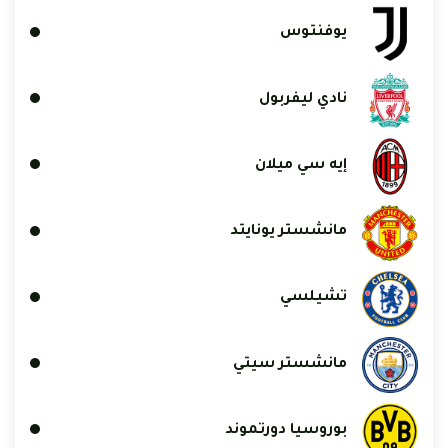
يوفنتوس
نادي ليفربول
إيه سي ميلان
مانشستر يونايتد
تشيلسي
مانشستر سيتي
بوروسيا دورتموند