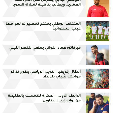
الأولمبي الباجي يعترض على انذار أحمد
العمري.. ويطالب بتأهيله لمباراة السوبر
المنتخب الوطني يختتم تحضيراته لمواجهة
غينيا الاستوائية
ميركاتو: عماد اللواتي يمضي للنصر الليبي
أبطال إفريقيا: الترجي الرياضي يطرح تذاكر
مواجهة شباب بلوزداد
الرابطة الأولى : العكارة للتمسك بالطليعة
من بوابة إتحاد تطاوين