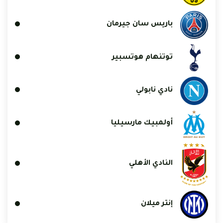
باريس سان جيرمان
توتنهام هوتسبير
نادي نابولي
أولمبيك مارسيليا
النادي الأهلي
إنتر ميلان