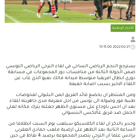
الأخبار الوطنية
2022-02-21 13:15:00
يسترجع النجم الرياضي الساحي في لقاء الترجي الرياضي التونسي
ضمن الجولة الثالثة من منافسات دور المجموعات في مسابقة
دوري ابطال افريقيا متوسط ميدانه مالك بعيو الذي غاب عن
اللقاء الاخير بسبب اصابة خفيفة.
ومن المنتظر ان يخضع قائد الفريق ايمن البلبولي لفحوصات
طبية فور وصوله الى تونس من اجل معرفة مدى جاهزيته للقاء
بعد ان احس باوجاع على مستوى الظهر جعلته يترك مكانه لعلي
الجمل ضد فريق غالاكسي البتسواني.
وجدير بالذكر ان لقاء الكلاسيكو سيلعب يوم السبت انطلاقا من
الساعة الثانية بعد الظهر على ارضية ملعب حمادي العقربي
برادس علما ان الترجي يتصدر المجموعة برصيد 4 نقاط في حين