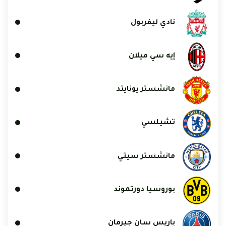
نادي ليفربول
إيه سي ميلان
مانشستر يونايتد
تشيلسي
مانشستر سيتي
بوروسيا دورتموند
باريس سان جيرمان