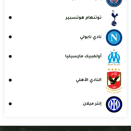
توتنهام هوتسبير
نادي نابولي
أولمبيك مارسيليا
النادي الأهلي
إنتر ميلان