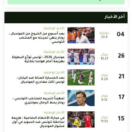
أخر الأخبار
الأخبار الوطنية
بعد أسبوع من الخروج من المونديال :
23:9
رونار ينهي تجربته مع المنتخب
التونسي
الأخبار الوطنية
مونديال 2026 : تونس تودّع البطولة
10:27
بهزيمة أمام هولندا بثلاثية
الأخبار الوطنية
بعد الخسارة المذلة ضد اليابان :
8:29
تونس ثالث مغادري المونديال
الأخبار الوطنية
تمهيداً لتدريبه للمنتخب التونسي :
6:12
رونار يحط الرحال بمونتيري
الأخبار الوطنية
في مباراة الأخطاء الدفاعية : هزيمة
11:53
ساحقة لتونس ضد السويد في أول
مشوار المونديال