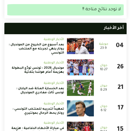
لا توجد نتائج متاحة !!
أخر الأخبار
الأخبار الوطنية
بعد أسبوع من الخروج من المونديال :
23:9
رونار ينهي تجربته مع المنتخب
التونسي
الأخبار الوطنية
مونديال 2026 : تونس تودّع البطولة
10:27
بهزيمة أمام هولندا بثلاثية
الأخبار الوطنية
بعد الخسارة المذلة ضد اليابان :
8:29
تونس ثالث مغادري المونديال
الأخبار الوطنية
تمهيداً لتدريبه للمنتخب التونسي :
6:12
رونار يحط الرحال بمونتيري
الأخبار الوطنية
في مباراة الأخطاء الدفاعية : هزيمة