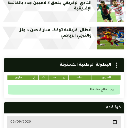
النادي الإفريقي يلحق 3 لاعبين جدد بالقائمة
الإفريقية
أبطال إفريقيا: توقف مباراة صن داونز
والترجي الرياضي
البطولة الوطنية المحترفة
الفريق
نقاط
ل
ف
ت
خ
فارق
لا توجد نتائج متاحة !!
كرة قدم