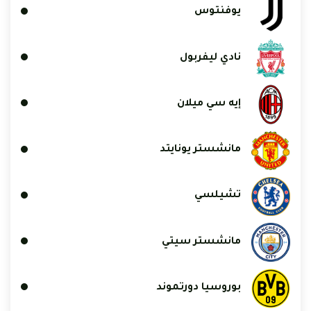
يوفنتوس
نادي ليفربول
إيه سي ميلان
مانشستر يونايتد
تشيلسي
مانشستر سيتي
بوروسيا دورتموند