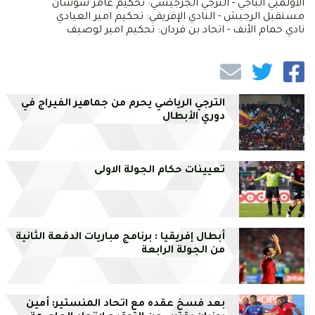
الأولمبي الباجي - الترجي الجرجيسي: تحكيم عامر شوشان
مستقبل الرجيش - النادي الإفريقي: تحكيم امير العيادي
نادي حمام الأنف - اتحاد بن قردان: تحكيم امير لوصيف
الترجي الرياضي يحرم من جماهير الفيراج في
دوري الأبطال
تعيينات حكام الجولة الاولى
أبطال إفريقيا : برنامج مباريات الدفعة الثانية
من الجولة الرابعة
بعد فسخ عقده مع اتحاد المنستير: أمين