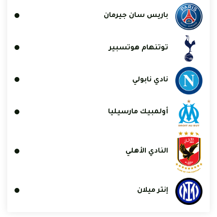
باريس سان جيرمان
توتنهام هوتسبير
نادي نابولي
أولمبيك مارسيليا
النادي الأهلي
إنتر ميلان