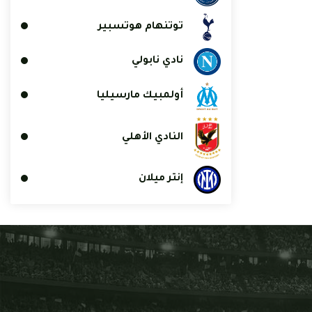
توتنهام هوتسبير
نادي نابولي
أولمبيك مارسيليا
النادي الأهلي
إنتر ميلان