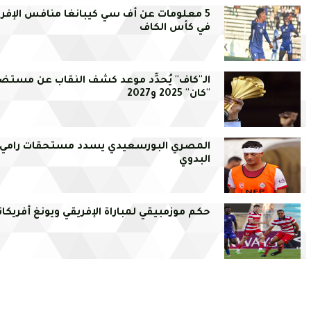
5 معلومات عن أف سي كيبانغا منافس الإفر
في كأس الكاف
الـ''كاف'' يُحدِّد موعد كشف النقاب عن مستض
''كان'' 2025 و2027
المصري البورسعيدي يسدد مستحقات رامي
البدوي
حكم موزمبيقي لمباراة الإفريقي ويونغ أفريكان