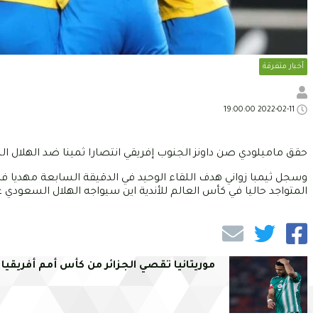
أخبار متفرقة
2022-02-11 19:00:00
حقق ماميلودي صن داونز الجنوب إفريقي انتصارا ثمينا ضد الهلال الس
وسجل ثيمبا زواني هدف اللقاء الوحيد في الدقيقة السابعة مهديا فر
المتواجد حاليا في كأس العالم للأندية اين سيواجه الهلال السعودي ع
موريتانيا تقصي الجزائر من كأس أمم أفريقيا