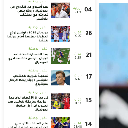
الأخبار الوطنية
بعد أسبوع من الخروج من
المونديال : رونار ينهي
23:9
تجربته مع المنتخب
التونسي
الأخبار الوطنية
مونديال 2026 : تونس تودّع
10:27
البطولة بهزيمة أمام هولندا
بثلاثية
الأخبار الوطنية
بعد الخسارة المذلة ضد
8:29
اليابان : تونس ثالث مغادري
المونديال
الأخبار الوطنية
تمهيداً لتدريبه للمنتخب
6:12
التونسي : رونار يحط الرحال
بمونتيري
الأخبار الوطنية
في مباراة الأخطاء الدفاعية
: هزيمة ساحقة لتونس ضد
11:53
السويد في أول مشوار
المونديال
الأخبار الوطنية
يهم المنتخب التونسي :
23:48
اليابان تصدم هولندا بتعادل