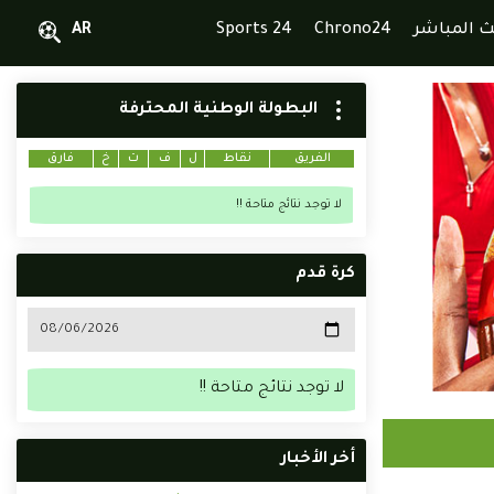
ث المباشر
Chrono24
Sports 24
AR
البطولة الوطنية المحترفة
الفريق
نقاط
ل
ف
ت
خ
فارق
لا توجد نتائج متاحة !!
كرة قدم
لا توجد نتائج متاحة !!
أخر الأخبار