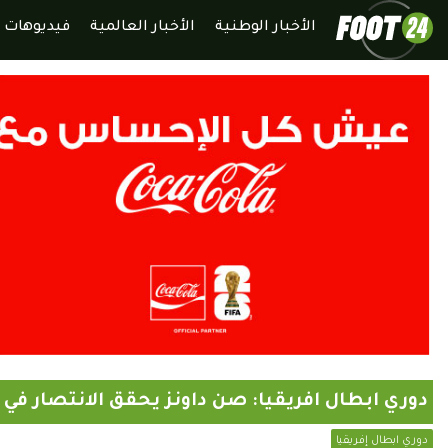
الأخبار الوطنية
الأخبار العالمية
فيديوهات
دوري ابطال افريقيا: صن داونز يحقق الانتصار في ا
دوري ابطال إفريقيا