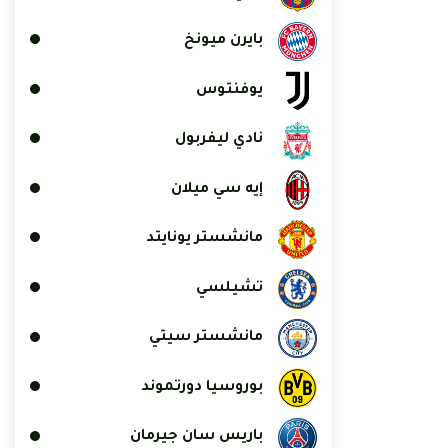
بايرن ميونخ
يوفنتوس
نادي ليفربول
إيه سي ميلان
مانشستر يونايتد
تشيلسي
مانشستر سيتي
بوروسيا دورتموند
باريس سان جيرمان