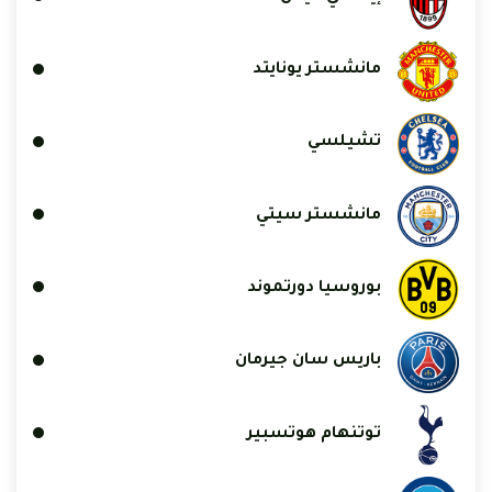
مانشستر يونايتد
تشيلسي
مانشستر سيتي
بوروسيا دورتموند
باريس سان جيرمان
توتنهام هوتسبير