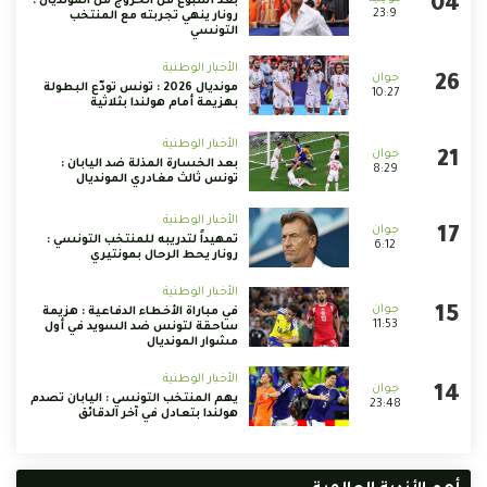
بعد أسبوع من الخروج من المونديال :
23:9
رونار ينهي تجربته مع المنتخب
التونسي
الأخبار الوطنية
مونديال 2026 : تونس تودّع البطولة
10:27
بهزيمة أمام هولندا بثلاثية
الأخبار الوطنية
بعد الخسارة المذلة ضد اليابان :
8:29
تونس ثالث مغادري المونديال
الأخبار الوطنية
تمهيداً لتدريبه للمنتخب التونسي :
6:12
رونار يحط الرحال بمونتيري
الأخبار الوطنية
في مباراة الأخطاء الدفاعية : هزيمة
11:53
ساحقة لتونس ضد السويد في أول
مشوار المونديال
الأخبار الوطنية
يهم المنتخب التونسي : اليابان تصدم
23:48
هولندا بتعادل في آخر الدقائق