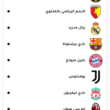
النجم الرياضي بالمتلوي
ريال مدريد
نادي برشلونة
بايرن ميونخ
يوفنتوس
نادي ليفربول
إيه سي ميلان