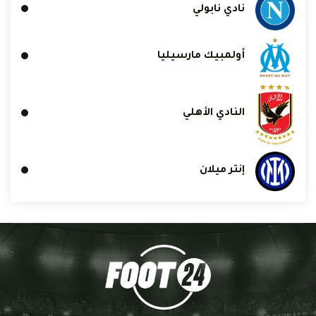
نادي نابولي
أولمبيك مارسيليا
النادي الأهلي
إنتر ميلان