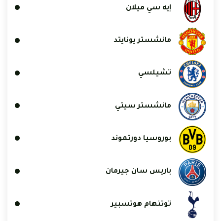
إيه سي ميلان
مانشستر يونايتد
تشيلسي
مانشستر سيتي
بوروسيا دورتموند
باريس سان جيرمان
توتنهام هوتسبير