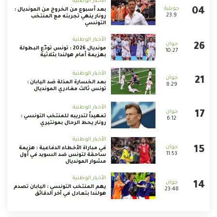
الأخبار الوطنية
بعد أسبوع من الخروج من المونديال :
23:9
رونار ينهي تجربته مع المنتخب
التونسي
الأخبار الوطنية
مونديال 2026 : تونس تودّع البطولة
10:27
بهزيمة أمام هولندا بثلاثية
الأخبار الوطنية
بعد الخسارة المذلة ضد اليابان :
8:29
تونس ثالث مغادري المونديال
الأخبار الوطنية
تمهيداً لتدريبه للمنتخب التونسي :
6:12
رونار يحط الرحال بمونتيري
الأخبار الوطنية
في مباراة الأخطاء الدفاعية : هزيمة
11:53
ساحقة لتونس ضد السويد في أول
مشوار المونديال
الأخبار الوطنية
يهم المنتخب التونسي : اليابان تصدم
23:48
هولندا بتعادل في آخر الدقائق