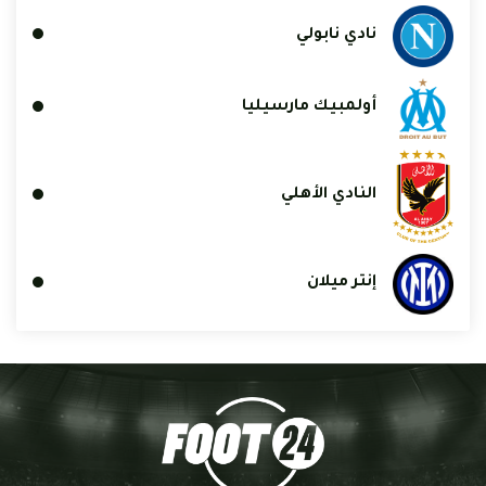
نادي نابولي
أولمبيك مارسيليا
النادي الأهلي
إنتر ميلان