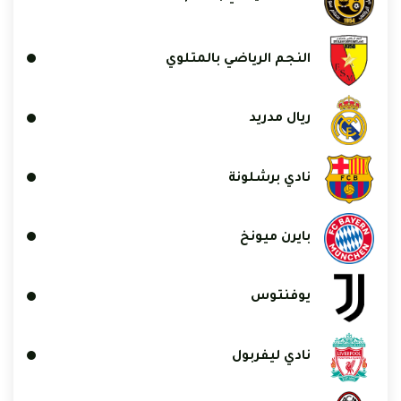
النجم الرياضي بالمتلوي
ريال مدريد
نادي برشلونة
بايرن ميونخ
يوفنتوس
نادي ليفربول