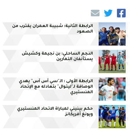
الرابطة الثانية: شبيبة العمران يقترب من
الصعود
النجم الساحلي: بن نجيمة وكشيش
يستأنفان التمارين
الرابطة الأولى : الـ''سي آس آس'' يهدي
الوصافة لـ''ليتوال'' بتعادله مع الإتحاد
المنستيري
حكم بينيني لمباراة الاتحاد المنستيري
ويونغ أفريكانز