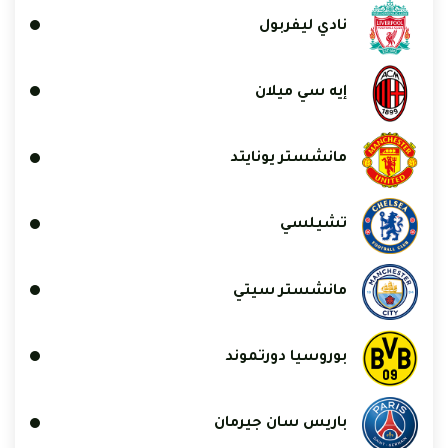
نادي ليفربول
إيه سي ميلان
مانشستر يونايتد
تشيلسي
مانشستر سيتي
بوروسيا دورتموند
باريس سان جيرمان