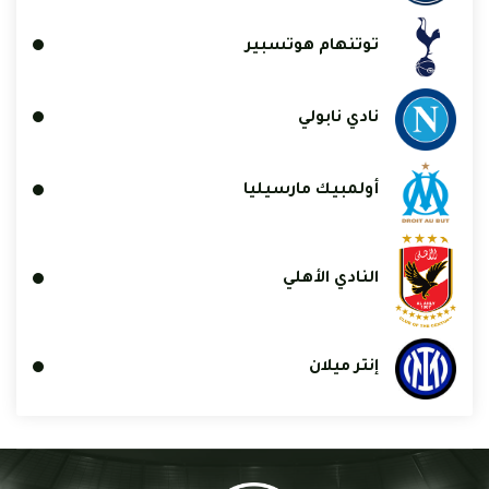
توتنهام هوتسبير
نادي نابولي
أولمبيك مارسيليا
النادي الأهلي
إنتر ميلان