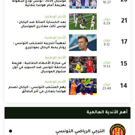
مونديال 2026 : تونس تودّع البطولة
10:27
بهزيمة أمام هولندا بثلاثية
الأخبار الوطنية
بعد الخسارة المذلة ضد اليابان :
8:29
تونس ثالث مغادري المونديال
الأخبار الوطنية
تمهيداً لتدريبه للمنتخب التونسي :
6:12
رونار يحط الرحال بمونتيري
الأخبار الوطنية
في مباراة الأخطاء الدفاعية : هزيمة
11:53
ساحقة لتونس ضد السويد في أول
مشوار المونديال
الأخبار الوطنية
يهم المنتخب التونسي : اليابان تصدم
23:48
هولندا بتعادل في آخر الدقائق
أهم الأندية العالمية
الترجي الرياضي التونسي