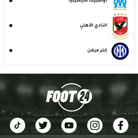
أولمبيك مارسيليا
النادي الأهلي
إنتر ميلان