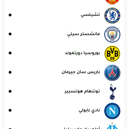
تشيلسي
مانشستر سيتي
بوروسيا دورتموند
باريس سان جيرمان
توتنهام هوتسبير
نادي نابولي