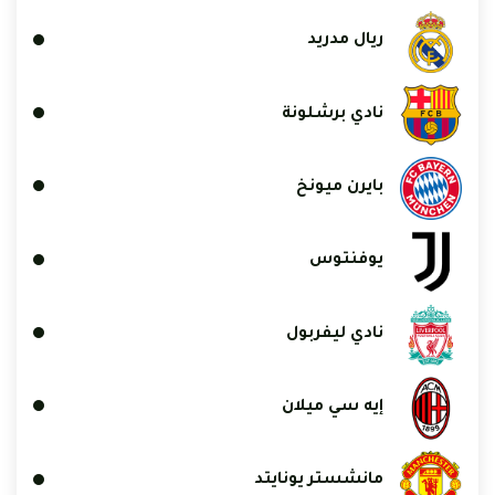
ريال مدريد
نادي برشلونة
بايرن ميونخ
يوفنتوس
نادي ليفربول
إيه سي ميلان
مانشستر يونايتد