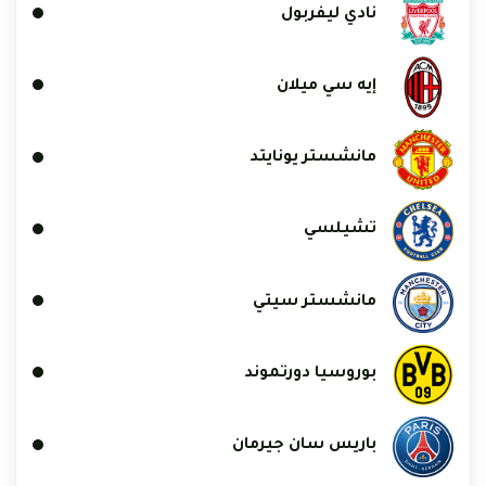
نادي ليفربول
إيه سي ميلان
مانشستر يونايتد
تشيلسي
مانشستر سيتي
بوروسيا دورتموند
باريس سان جيرمان