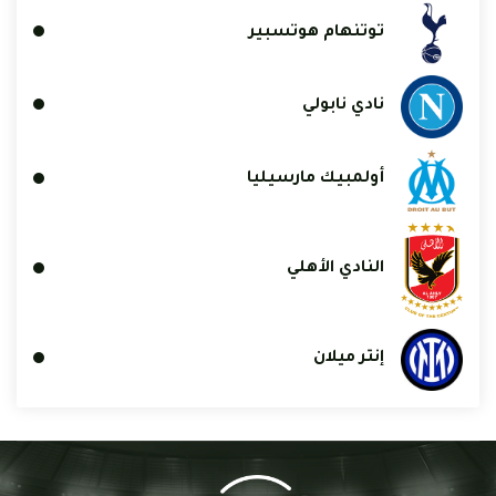
توتنهام هوتسبير
نادي نابولي
أولمبيك مارسيليا
النادي الأهلي
إنتر ميلان