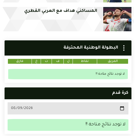
المساكني هداف مع العربي القطري
البطولة الوطنية المحترفة
الفريق
نقاط
ل
ف
ت
خ
فارق
لا توجد نتائج متاحة !!
كرة قدم
لا توجد نتائج متاحة !!