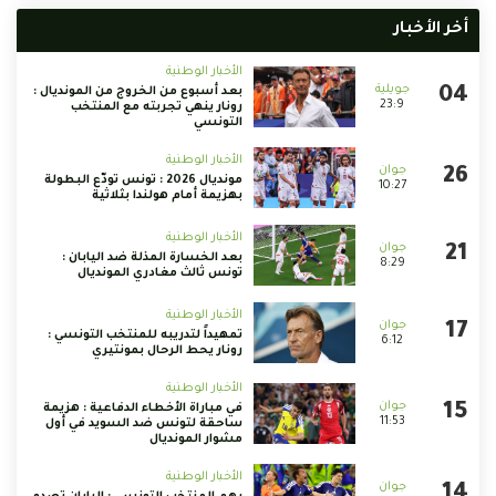
أخر الأخبار
الأخبار الوطنية
بعد أسبوع من الخروج من المونديال :
23:9
رونار ينهي تجربته مع المنتخب
التونسي
الأخبار الوطنية
مونديال 2026 : تونس تودّع البطولة
10:27
بهزيمة أمام هولندا بثلاثية
الأخبار الوطنية
بعد الخسارة المذلة ضد اليابان :
8:29
تونس ثالث مغادري المونديال
الأخبار الوطنية
تمهيداً لتدريبه للمنتخب التونسي :
6:12
رونار يحط الرحال بمونتيري
الأخبار الوطنية
في مباراة الأخطاء الدفاعية : هزيمة
11:53
ساحقة لتونس ضد السويد في أول
مشوار المونديال
الأخبار الوطنية