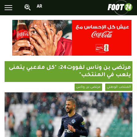
AR
الأخبار الوطنية
الأخبار العالمية
فيديوهات
محترفونا بالخارج
مرتضى بن وناس لفووت24: "كل ملاعبي يتمنى
ألبومات الصور
يلعب في المنتخب"
أخبار متفرقة
المنتخب الوطني
مرتضى بن وناس
البرامج
البث المباشر
Chrono24
Sports 24