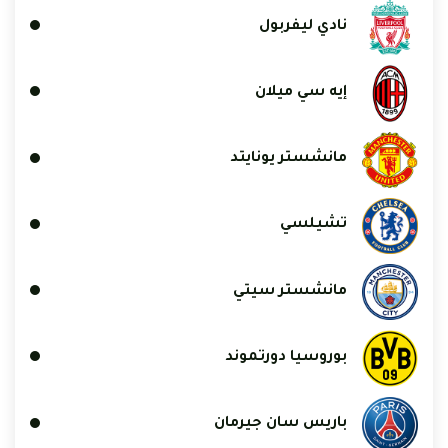
نادي ليفربول
إيه سي ميلان
مانشستر يونايتد
تشيلسي
مانشستر سيتي
بوروسيا دورتموند
باريس سان جيرمان