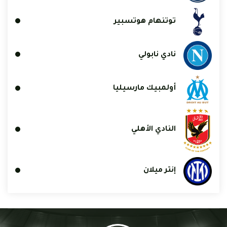
توتنهام هوتسبير
نادي نابولي
أولمبيك مارسيليا
النادي الأهلي
إنتر ميلان