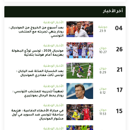
أخر الأخبار
الأخبار الوطنية
بعد أسبوع من الخروج من المونديال :
23:9
رونار ينهي تجربته مع المنتخب
التونسي
الأخبار الوطنية
مونديال 2026 : تونس تودّع البطولة
10:27
بهزيمة أمام هولندا بثلاثية
الأخبار الوطنية
بعد الخسارة المذلة ضد اليابان :
8:29
تونس ثالث مغادري المونديال
الأخبار الوطنية
تمهيداً لتدريبه للمنتخب التونسي :
6:12
رونار يحط الرحال بمونتيري
الأخبار الوطنية
في مباراة الأخطاء الدفاعية : هزيمة
11:53
ساحقة لتونس ضد السويد في أول
مشوار المونديال
الأخبار الوطنية