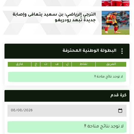
الترجي الرياضي: بن سعيد يتعافى وإصابة
جديدة تُبعد رودريغو
البطولة الوطنية المحترفة
الفريق
نقاط
ل
ف
ت
خ
فارق
لا توجد نتائج متاحة !!
كرة قدم
لا توجد نتائج متاحة !!