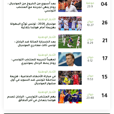
بعد أسبوع من الخروج من المونديال :
23:9
رونار ينهي تجربته مع المنتخب
التونسي
الأخبار الوطنية
مونديال 2026 : تونس تودّع البطولة
10:27
بهزيمة أمام هولندا بثلاثية
الأخبار الوطنية
بعد الخسارة المذلة ضد اليابان :
8:29
تونس ثالث مغادري المونديال
الأخبار الوطنية
تمهيداً لتدريبه للمنتخب التونسي :
6:12
رونار يحط الرحال بمونتيري
الأخبار الوطنية
في مباراة الأخطاء الدفاعية : هزيمة
11:53
ساحقة لتونس ضد السويد في أول
مشوار المونديال
الأخبار الوطنية
يهم المنتخب التونسي : اليابان تصدم
23:48
هولندا بتعادل في آخر الدقائق