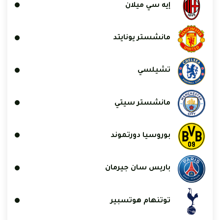
إيه سي ميلان
مانشستر يونايتد
تشيلسي
مانشستر سيتي
بوروسيا دورتموند
باريس سان جيرمان
توتنهام هوتسبير