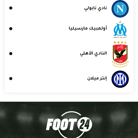
نادي نابولي
أولمبيك مارسيليا
النادي الأهلي
إنتر ميلان