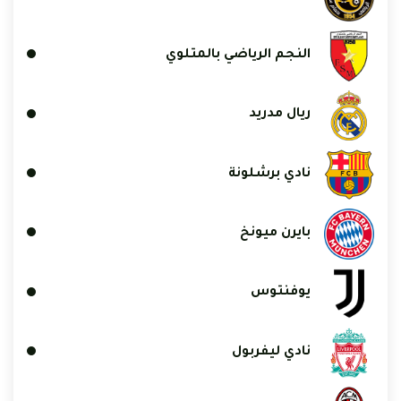
النجم الرياضي بالمتلوي
ريال مدريد
نادي برشلونة
بايرن ميونخ
يوفنتوس
نادي ليفربول