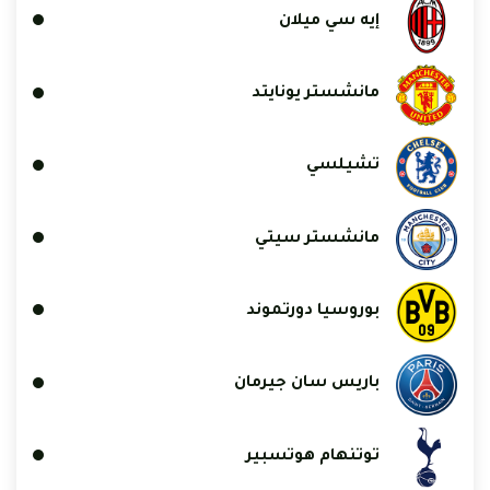
إيه سي ميلان
مانشستر يونايتد
تشيلسي
مانشستر سيتي
بوروسيا دورتموند
باريس سان جيرمان
توتنهام هوتسبير