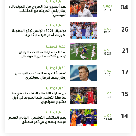
الأخبار الوطنية
بعد أسبوع من الخروج من المونديال :
23:9
رونار ينهي تجربته مع المنتخب
التونسي
الأخبار الوطنية
مونديال 2026 : تونس تودّع البطولة
10:27
بهزيمة أمام هولندا بثلاثية
الأخبار الوطنية
بعد الخسارة المذلة ضد اليابان :
8:29
تونس ثالث مغادري المونديال
الأخبار الوطنية
تمهيداً لتدريبه للمنتخب التونسي :
6:12
رونار يحط الرحال بمونتيري
الأخبار الوطنية
في مباراة الأخطاء الدفاعية : هزيمة
11:53
ساحقة لتونس ضد السويد في أول
مشوار المونديال
الأخبار الوطنية
يهم المنتخب التونسي : اليابان تصدم
23:48
هولندا بتعادل في آخر الدقائق