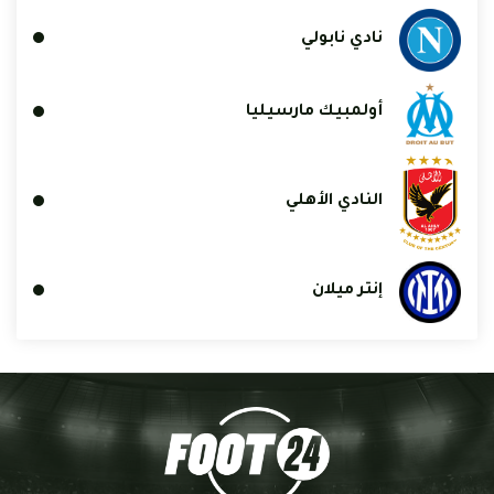
نادي نابولي
أولمبيك مارسيليا
النادي الأهلي
إنتر ميلان