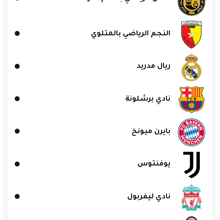
النجم الرياضي بالمتلوي
ريال مدريد
نادي برشلونة
بايرن ميونخ
يوفنتوس
نادي ليفربول