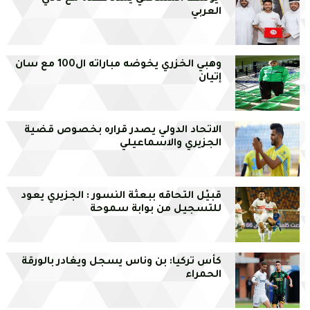
العربي
وهبي الخزري يخوضه مباراته ال100 مع سان
إتيان
الاتحاد الدولي يصدر قراره بخصوص قضية
الجزيري والاسماعيلي
قبيْل التحاقه ببعثة النسور : الجزيري يعود
للتسجيل من بوابة سموحة
كأس تركيا: بن وناس يسجل ويغادر بالورقة
الحمراء