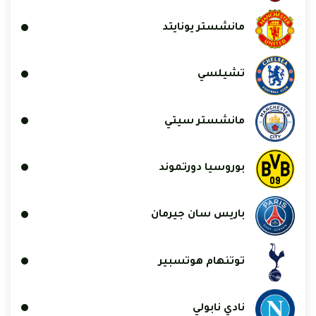
مانشستر يونايتد
تشيلسي
مانشستر سيتي
بوروسيا دورتموند
باريس سان جيرمان
توتنهام هوتسبير
نادي نابولي