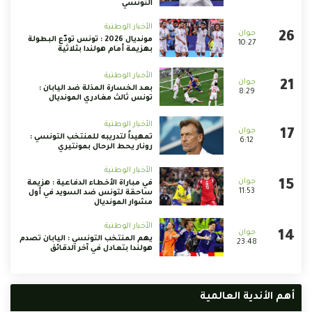
التونسي
الأخبار الوطنية
مونديال 2026 : تونس تودّع البطولة
10:27
بهزيمة أمام هولندا بثلاثية
الأخبار الوطنية
بعد الخسارة المذلة ضد اليابان :
8:29
تونس ثالث مغادري المونديال
الأخبار الوطنية
تمهيداً لتدريبه للمنتخب التونسي :
6:12
رونار يحط الرحال بمونتيري
الأخبار الوطنية
في مباراة الأخطاء الدفاعية : هزيمة
11:53
ساحقة لتونس ضد السويد في أول
مشوار المونديال
الأخبار الوطنية
يهم المنتخب التونسي : اليابان تصدم
23:48
هولندا بتعادل في آخر الدقائق
أهم الأندية العالمية