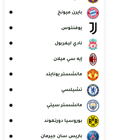
بايرن ميونخ
يوفنتوس
نادي ليفربول
إيه سي ميلان
مانشستر يونايتد
تشيلسي
مانشستر سيتي
بوروسيا دورتموند
باريس سان جيرمان