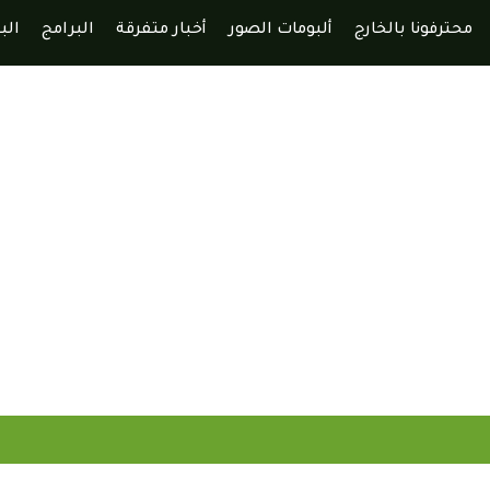
محترفونا بالخارج
ألبومات الصور
أخبار متفرقة
البرامج
الب