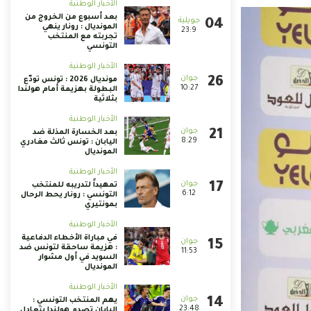
الأخبار الوطنية
بعد أسبوع من الخروج من
المونديال : رونار ينهي
23:9
تجربته مع المنتخب
التونسي
الأخبار الوطنية
مونديال 2026 : تونس تودّع
10:27
البطولة بهزيمة أمام هولندا
بثلاثية
الأخبار الوطنية
بعد الخسارة المذلة ضد
8:29
اليابان : تونس ثالث مغادري
المونديال
الأخبار الوطنية
تمهيداً لتدريبه للمنتخب
6:12
التونسي : رونار يحط الرحال
بمونتيري
الأخبار الوطنية
في مباراة الأخطاء الدفاعية
: هزيمة ساحقة لتونس ضد
11:53
السويد في أول مشوار
المونديال
الأخبار الوطنية
يهم المنتخب التونسي :
23:48
اليابان تصدم هولندا بتعادل