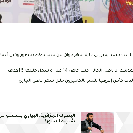
أعلن نادي أبها السعودي، اليوم الأحد 02 جانفي 2021، عن تمديد عقد اللاعب سعد بقير إلى غاية 
ي حيث خاض 14 مباراة سجل خلالها 5 أهداف.
ت كأس إفريقيا للأمم بالكاميرون خلال شهر جانفي الجاري.
البطولة الجزائرية: البياوي ينسحب من
شبيبة الساورة