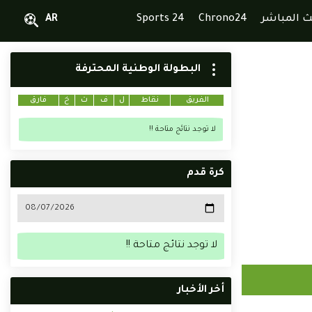
ث المباشر
Chrono24
Sports 24
AR
البطولة الوطنية المحترفة
الفريق
نقاط
ل
ف
ت
خ
فارق
لا توجد نتائج متاحة !!
كرة قدم
لا توجد نتائج متاحة !!
أخر الأخبار