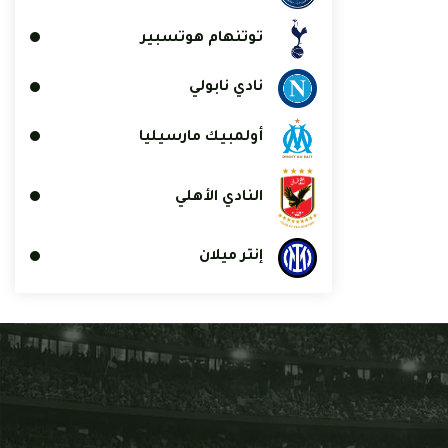
توتنهام هوتسبير
نادي نابولي
أولمبيك مارسيليا
النادي الأهلي
إنتر ميلان