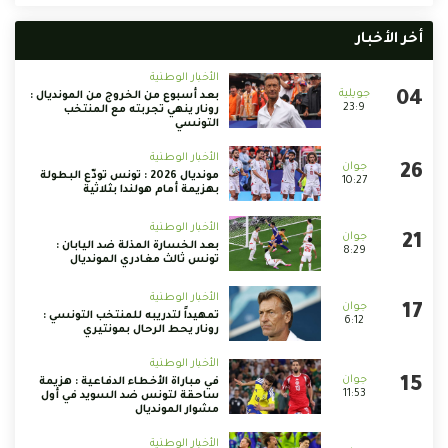
أخر الأخبار
الأخبار الوطنية
بعد أسبوع من الخروج من المونديال :
23:9
رونار ينهي تجربته مع المنتخب
التونسي
الأخبار الوطنية
مونديال 2026 : تونس تودّع البطولة
10:27
بهزيمة أمام هولندا بثلاثية
الأخبار الوطنية
بعد الخسارة المذلة ضد اليابان :
8:29
تونس ثالث مغادري المونديال
الأخبار الوطنية
تمهيداً لتدريبه للمنتخب التونسي :
6:12
رونار يحط الرحال بمونتيري
الأخبار الوطنية
في مباراة الأخطاء الدفاعية : هزيمة
11:53
ساحقة لتونس ضد السويد في أول
مشوار المونديال
الأخبار الوطنية