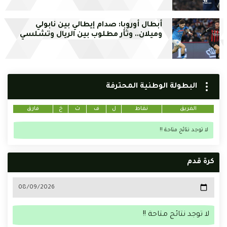
أبطال أوروبا: صدام إيطالي بين نابولي
وميلان.. وثأر مطلوب بين الريال وتشلسي
البطولة الوطنية المحترفة
الفريق
نقاط
ل
ف
ت
خ
فارق
لا توجد نتائج متاحة !!
كرة قدم
لا توجد نتائج متاحة !!