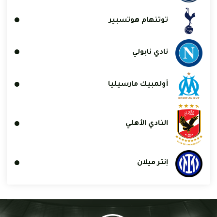
توتنهام هوتسبير
نادي نابولي
أولمبيك مارسيليا
النادي الأهلي
إنتر ميلان