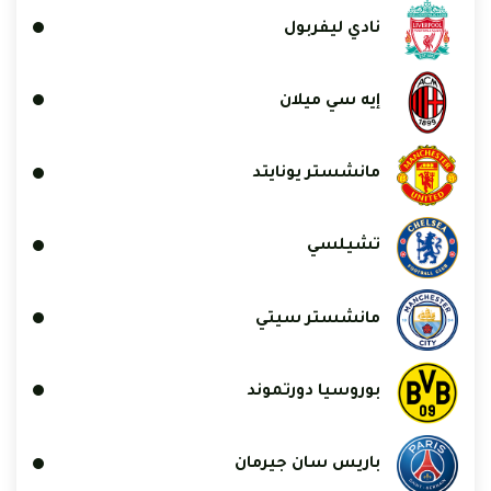
نادي ليفربول
إيه سي ميلان
مانشستر يونايتد
تشيلسي
مانشستر سيتي
بوروسيا دورتموند
باريس سان جيرمان