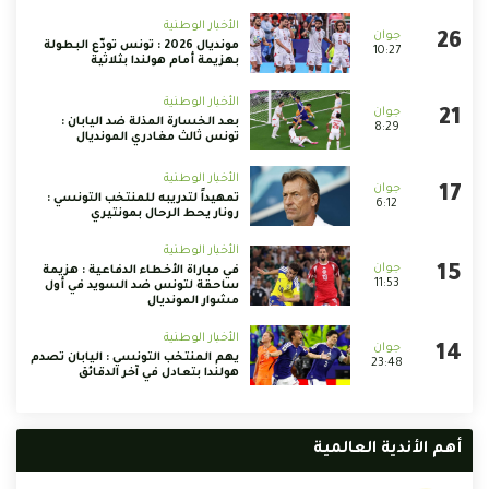
الأخبار الوطنية
مونديال 2026 : تونس تودّع البطولة
10:27
بهزيمة أمام هولندا بثلاثية
الأخبار الوطنية
بعد الخسارة المذلة ضد اليابان :
8:29
تونس ثالث مغادري المونديال
الأخبار الوطنية
تمهيداً لتدريبه للمنتخب التونسي :
6:12
رونار يحط الرحال بمونتيري
الأخبار الوطنية
في مباراة الأخطاء الدفاعية : هزيمة
11:53
ساحقة لتونس ضد السويد في أول
مشوار المونديال
الأخبار الوطنية
يهم المنتخب التونسي : اليابان تصدم
23:48
هولندا بتعادل في آخر الدقائق
أهم الأندية العالمية