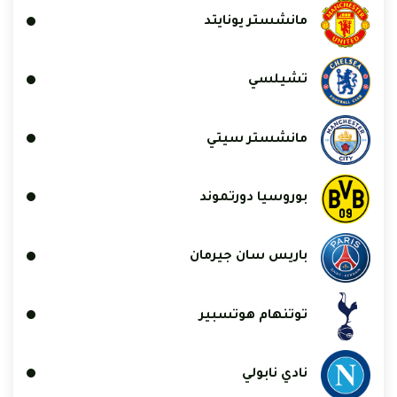
مانشستر يونايتد
تشيلسي
مانشستر سيتي
بوروسيا دورتموند
باريس سان جيرمان
توتنهام هوتسبير
نادي نابولي