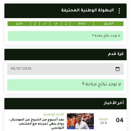
البطولة الوطنية المحترفة
الفريق
نقاط
ل
ف
ت
خ
فارق
لا توجد نتائج متاحة !!
كرة قدم
لا توجد نتائج متاحة !!
أخر الأخبار
الأخبار الوطنية
بعد أسبوع من الخروج من المونديال :
23:9
رونار ينهي تجربته مع المنتخب
التونسي