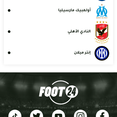
أولمبيك مارسيليا
النادي الأهلي
إنتر ميلان