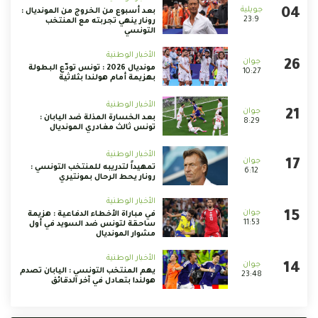
بعد أسبوع من الخروج من المونديال :
23:9
رونار ينهي تجربته مع المنتخب
التونسي
الأخبار الوطنية
مونديال 2026 : تونس تودّع البطولة
10:27
بهزيمة أمام هولندا بثلاثية
الأخبار الوطنية
بعد الخسارة المذلة ضد اليابان :
8:29
تونس ثالث مغادري المونديال
الأخبار الوطنية
تمهيداً لتدريبه للمنتخب التونسي :
6:12
رونار يحط الرحال بمونتيري
الأخبار الوطنية
في مباراة الأخطاء الدفاعية : هزيمة
11:53
ساحقة لتونس ضد السويد في أول
مشوار المونديال
الأخبار الوطنية
يهم المنتخب التونسي : اليابان تصدم
23:48
هولندا بتعادل في آخر الدقائق