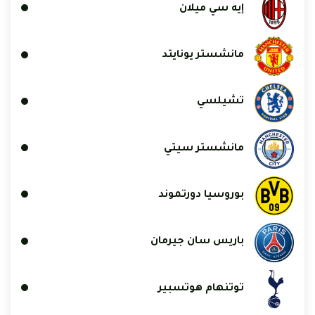
إيه سي ميلان
مانشستر يونايتد
تشيلسي
مانشستر سيتي
بوروسيا دورتموند
باريس سان جيرمان
توتنهام هوتسبير