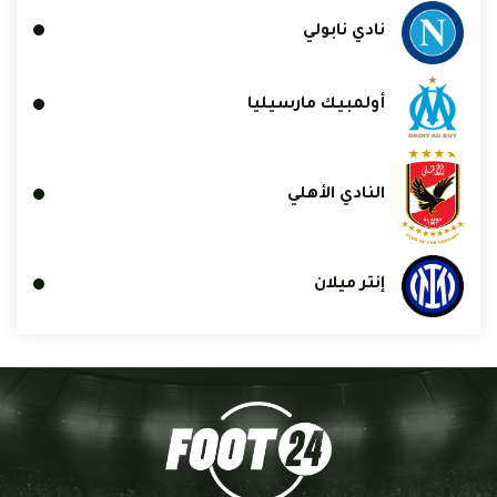
نادي نابولي
أولمبيك مارسيليا
النادي الأهلي
إنتر ميلان