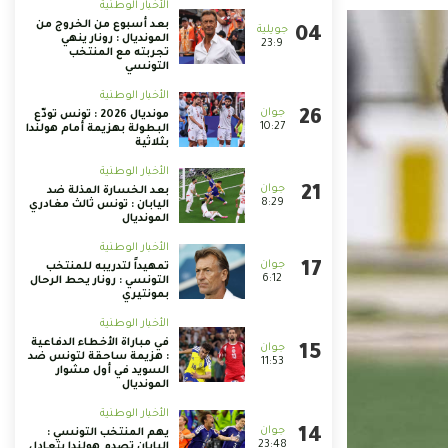
الأخبار الوطنية
بعد أسبوع من الخروج من
المونديال : رونار ينهي
23:9
تجربته مع المنتخب
التونسي
الأخبار الوطنية
مونديال 2026 : تونس تودّع
10:27
البطولة بهزيمة أمام هولندا
بثلاثية
الأخبار الوطنية
بعد الخسارة المذلة ضد
8:29
اليابان : تونس ثالث مغادري
المونديال
الأخبار الوطنية
تمهيداً لتدريبه للمنتخب
6:12
التونسي : رونار يحط الرحال
بمونتيري
الأخبار الوطنية
في مباراة الأخطاء الدفاعية
: هزيمة ساحقة لتونس ضد
11:53
السويد في أول مشوار
المونديال
الأخبار الوطنية
يهم المنتخب التونسي :
23:48
اليابان تصدم هولندا بتعادل