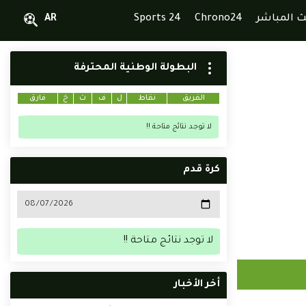
ث المباشر
Chrono24
Sports 24
AR
البطولة الوطنية المحترفة
الفريق
نقاط
ل
ف
ت
خ
فارق
لا توجد نتائج متاحة !!
كرة قدم
لا توجد نتائج متاحة !!
أخر الأخبار