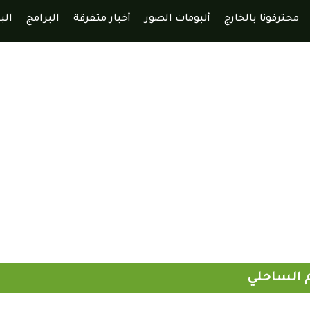
محترفونا بالخارج
ألبومات الصور
أخبار متفرقة
البرامج
الب
م الساحلي