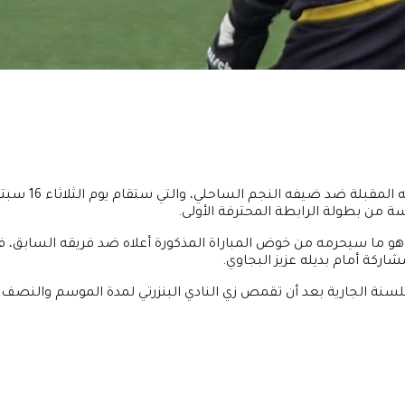
سيغيب حارس مرمى الشبيبة القيروانية أشرف كري
 من بطولة الرابطة المحترفة الأولى.
غياب بسبب الإصابة التي تعرض لها صاحب الـ31 سنة، وهو ما سيحرمه من خوض المباراة المذكورة أعلاه ضد فريقه ا
اركة أمام بديله عزيز البجاوي.
للسنة الجارية بعد أن تقمص زي النادي البنزرتي لمدة الموسم والنصف.