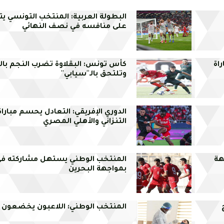
البطولة العربية: المنتخب التونسي يت
على منافسه في نصف النهائي
اة
كأس تونس: البقلاوة تضرب النجم بالر
وتلتحق بالـ''سيابي''
الدوري الإفريقي: التعادل يحسم مبارا
التنزاني والأهلي المصري
هة
المنتخب الوطني يستهل مشاركته في
بمواجهة البحرين
المنتخب الوطني: اللاعبون يخضعون لا