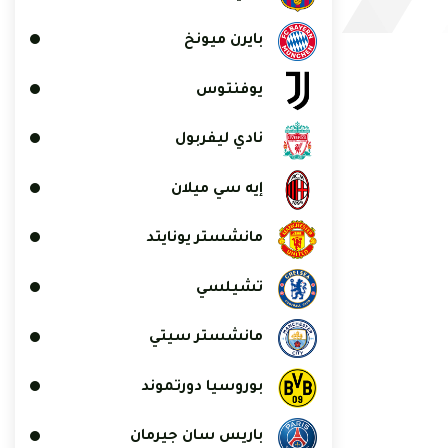
بايرن ميونخ
يوفنتوس
نادي ليفربول
إيه سي ميلان
مانشستر يونايتد
تشيلسي
مانشستر سيتي
بوروسيا دورتموند
باريس سان جيرمان