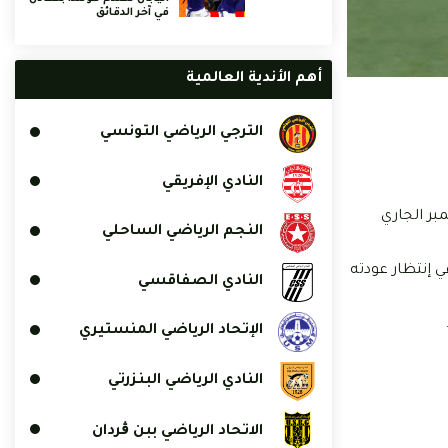
في آخر الدقائق
أهم الأندية العالمية
الترجي الرياضي التونسي
النادي الإفريقي
ر عن مباراة فريقه المقبلة ضد ضيفه النجم الساحلي، والتي ستقام يوم الثلاثاء 16 سبتمبر الجاري
النجم الرياضي الساحلي
لسابق، في إنتظار عودته
النادي الصفاقسي
الإتحاد الرياضي المنستيري
النادي الرياضي البنزرتي
الاتحاد الرياضي ببن ڨردان