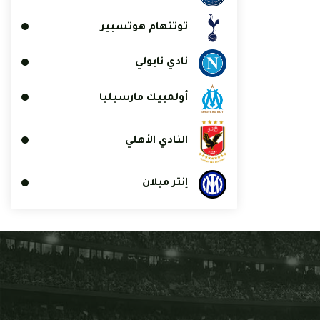
توتنهام هوتسبير
نادي نابولي
أولمبيك مارسيليا
النادي الأهلي
إنتر ميلان