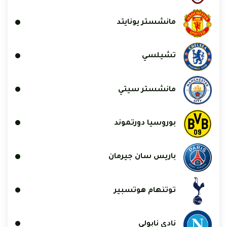
مانشستر يونايتد
تشيلسي
مانشستر سيتي
بوروسيا دورتموند
باريس سان جيرمان
توتنهام هوتسبير
نادي نابولي