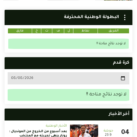
البطولة الوطنية المحترفة
الفريق
نقاط
ل
ف
ت
خ
فارق
لا توجد نتائج متاحة !!
كرة قدم
لا توجد نتائج متاحة !!
أخر الأخبار
الأخبار الوطنية
بعد أسبوع من الخروج من المونديال :
23:9
رونار ينهي تجربته مع المنتخب