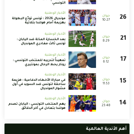
التونسي
الأخبار الوطنية
مونديال 2026 : تونس تودّع البطولة
10:27
بهزيمة أمام هولندا بثلاثية
الأخبار الوطنية
بعد الخسارة المذلة ضد اليابان :
8:29
تونس ثالث مغادري المونديال
الأخبار الوطنية
تمهيداً لتدريبه للمنتخب التونسي :
6:12
رونار يحط الرحال بمونتيري
الأخبار الوطنية
في مباراة الأخطاء الدفاعية : هزيمة
11:53
ساحقة لتونس ضد السويد في أول
مشوار المونديال
الأخبار الوطنية
يهم المنتخب التونسي : اليابان تصدم
23:48
هولندا بتعادل في آخر الدقائق
أهم الأندية العالمية