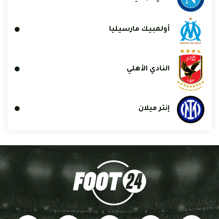
أولمبيك مارسيليا
النادي الأهلي
إنتر ميلان