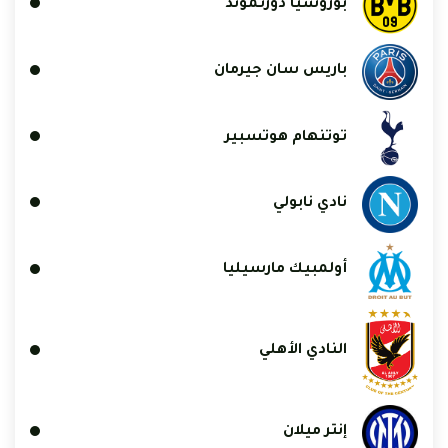
بوروسيا دورتموند
باريس سان جيرمان
توتنهام هوتسبير
نادي نابولي
أولمبيك مارسيليا
النادي الأهلي
إنتر ميلان