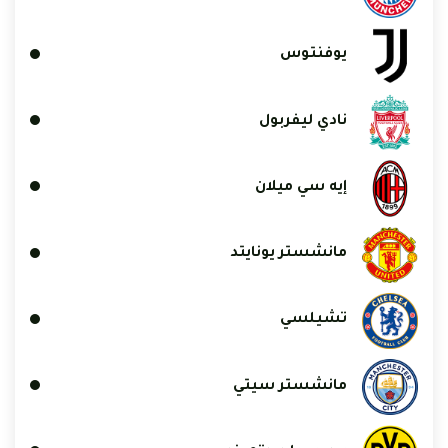
يوفنتوس
نادي ليفربول
إيه سي ميلان
مانشستر يونايتد
تشيلسي
مانشستر سيتي