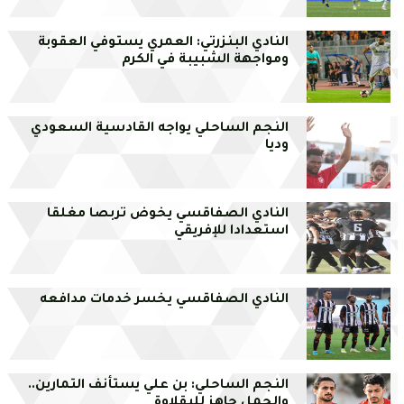
النادي البنزرتي: العمري يستوفي العقوبة
ومواجهة الشبيبة في الكرم
النجم الساحلي يواجه القادسية السعودي
وديا
النادي الصفاقسي يخوض تربصا مغلقا
استعدادا للإفريقي
النادي الصفاقسي يخسر خدمات مدافعه
النجم الساحلي: بن علي يستأنف التمارين..
والجمل جاهز للبقلاوة