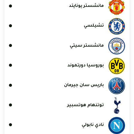
مانشستر يونايتد
تشيلسي
مانشستر سيتي
بوروسيا دورتموند
باريس سان جيرمان
توتنهام هوتسبير
نادي نابولي