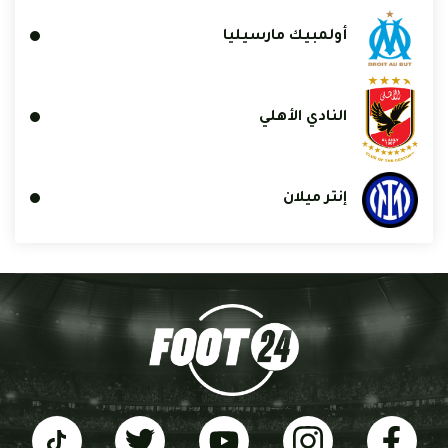
أولمبيك مارسيليا
النادي الأهلي
إنتر ميلان