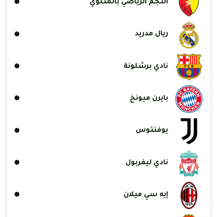
النجم الرياضي بالمتلوي
ريال مدريد
نادي برشلونة
بايرن ميونخ
يوفنتوس
نادي ليفربول
إيه سي ميلان