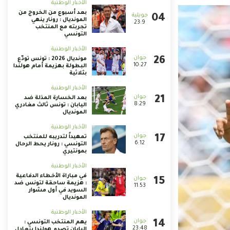
الأخبار الوطنية
بعد أسبوع من الخروج من
المونديال : رونار ينهي
23:9
تجربته مع المنتخب
التونسي
الأخبار الوطنية
مونديال 2026 : تونس تودّع
10:27
البطولة بهزيمة أمام هولندا
بثلاثية
الأخبار الوطنية
بعد الخسارة المذلة ضد
8:29
اليابان : تونس ثالث مغادري
المونديال
الأخبار الوطنية
تمهيداً لتدريبه للمنتخب
6:12
التونسي : رونار يحط الرحال
بمونتيري
الأخبار الوطنية
في مباراة الأخطاء الدفاعية
: هزيمة ساحقة لتونس ضد
11:53
السويد في أول مشوار
المونديال
الأخبار الوطنية
يهم المنتخب التونسي :
23:48
اليابان تصدم هولندا بتعادل