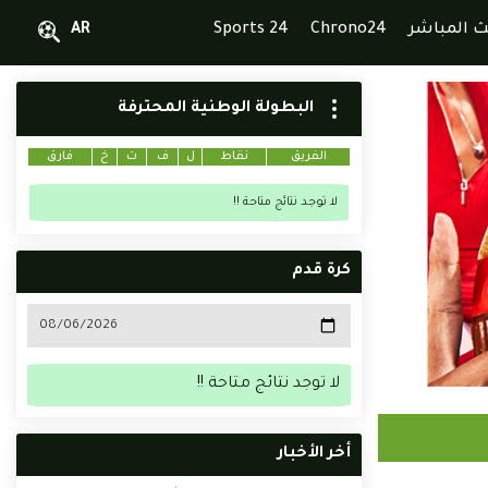
ث المباشر
Chrono24
Sports 24
AR
البطولة الوطنية المحترفة
الفريق
نقاط
ل
ف
ت
خ
فارق
لا توجد نتائج متاحة !!
كرة قدم
لا توجد نتائج متاحة !!
أخر الأخبار