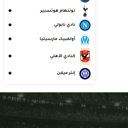
توتنهام هوتسبير
نادي نابولي
أولمبيك مارسيليا
النادي الأهلي
إنتر ميلان