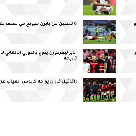
و
6 لاعبين من بايرن ميونخ في نصف نهائي المونديال
باير ليفركوزن يتوج بالدوري الألماني لأ
تاريخه
رافائيل فاران يواجه كابوس الغياب عن 