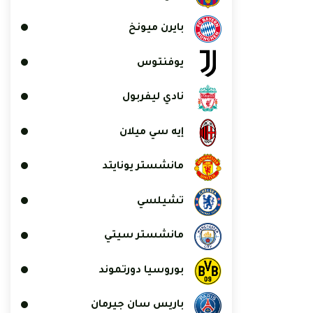
بايرن ميونخ
يوفنتوس
نادي ليفربول
إيه سي ميلان
مانشستر يونايتد
تشيلسي
مانشستر سيتي
بوروسيا دورتموند
باريس سان جيرمان