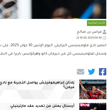
الأخبار العالمية
فراس بن صالح
2025-06-30 22:10:00
انتصر نادي فلومينينسي البرازيلي، اليوم الإثنين 30 جوان 2025، على نادي انتر ميلان، بثنائية نظيفة لحساب الدور ثمن النهائي من كأس العالم للأندية.
وسجل لفلومينينسي كل من جيرمان كانو وهركوليس باريرا في الدقيقتين
زلاتان إبراهيموفيتش يواصل التجربة مع نادي
ميلان؟
أرسنال يعلن عن تمديد عقد مارتينيلي