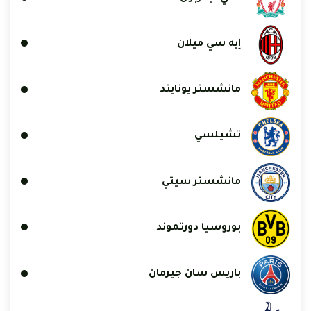
إيه سي ميلان
مانشستر يونايتد
تشيلسي
مانشستر سيتي
بوروسيا دورتموند
باريس سان جيرمان