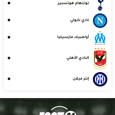
توتنهام هوتسبير
نادي نابولي
أولمبيك مارسيليا
النادي الأهلي
إنتر ميلان