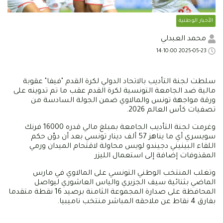
الأخبار الوطنية
محمد العبدلي
2025-05-23 14:10:00
سلطت لجنة التأديب بالاتحاد الدولي لكرة القدم "فيفا" عقوبة
مالية ضد الجامعة التونسية لكرة القدم عقب ما تم تدوينه على
ورقة مواجهة تونس والمالاوي ضمن الجولة السادسة من
تصفيات كأس العالم 2026.
وغرمت لجنة التأديب الجامعة بمبلغ مالي قدره 16000 فرنك
سويسري أي ما يناهز 57 ألف دينار تونسي بعد أن دوّن حكم
اللقاء البينيني دجيندو لويس محاولة لاقتحام الميدان ورمي
المقذوفات إضافة إلى استعمال الليزر
وتغلب المنتخب الوطني التونسي على المالاوي في مارس
الماضي بثنائية سيف الجزيري والياس العاشوري ليواصل
المحافظة على صدارة المجموعة الثامنة برصيد 16 نقطة متقدما
بفارق 4 نقاط عن ملاحقه المباشر منتخب ناميبيا.