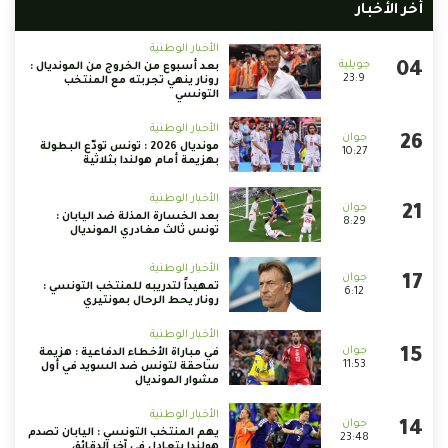
أخر الأخبار
الأخبار الوطنية
بعد أسبوع من الخروج من المونديال :
23:9
رونار ينهي تجربته مع المنتخب
التونسي
الأخبار الوطنية
مونديال 2026 : تونس تودّع البطولة
10:27
بهزيمة أمام هولندا بثلاثية
الأخبار الوطنية
بعد الخسارة المذلة ضد اليابان :
8:29
تونس ثالث مغادري المونديال
الأخبار الوطنية
تمهيداً لتدريبه للمنتخب التونسي :
6:12
رونار يحط الرحال بمونتيري
الأخبار الوطنية
في مباراة الأخطاء الدفاعية : هزيمة
11:53
ساحقة لتونس ضد السويد في أول
مشوار المونديال
الأخبار الوطنية
يهم المنتخب التونسي : اليابان تصدم
23:48
هولندا بتعادل في آخر الدقائق