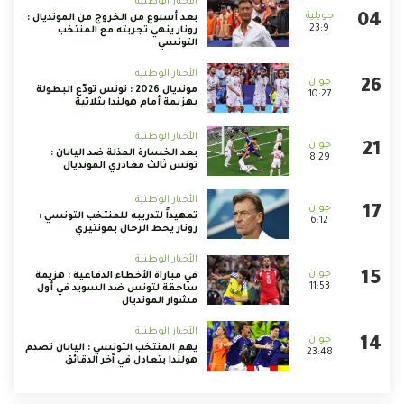
الأخبار الوطنية
بعد أسبوع من الخروج من المونديال :
23:9
رونار ينهي تجربته مع المنتخب
التونسي
الأخبار الوطنية
مونديال 2026 : تونس تودّع البطولة
10:27
بهزيمة أمام هولندا بثلاثية
الأخبار الوطنية
بعد الخسارة المذلة ضد اليابان :
8:29
تونس ثالث مغادري المونديال
الأخبار الوطنية
تمهيداً لتدريبه للمنتخب التونسي :
6:12
رونار يحط الرحال بمونتيري
الأخبار الوطنية
في مباراة الأخطاء الدفاعية : هزيمة
11:53
ساحقة لتونس ضد السويد في أول
مشوار المونديال
الأخبار الوطنية
يهم المنتخب التونسي : اليابان تصدم
23:48
هولندا بتعادل في آخر الدقائق