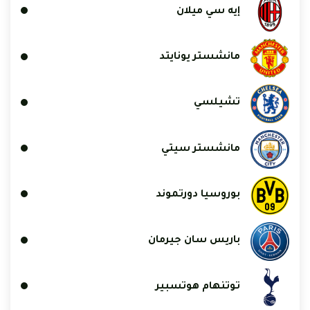
إيه سي ميلان
مانشستر يونايتد
تشيلسي
مانشستر سيتي
بوروسيا دورتموند
باريس سان جيرمان
توتنهام هوتسبير