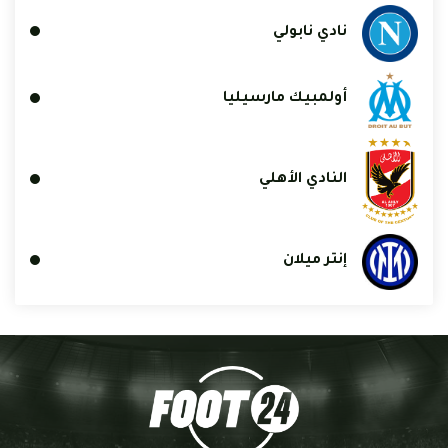
نادي نابولي
أولمبيك مارسيليا
النادي الأهلي
إنتر ميلان