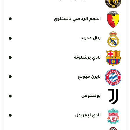
النجم الرياضي بالمتلوي
ريال مدريد
نادي برشلونة
بايرن ميونخ
يوفنتوس
نادي ليفربول