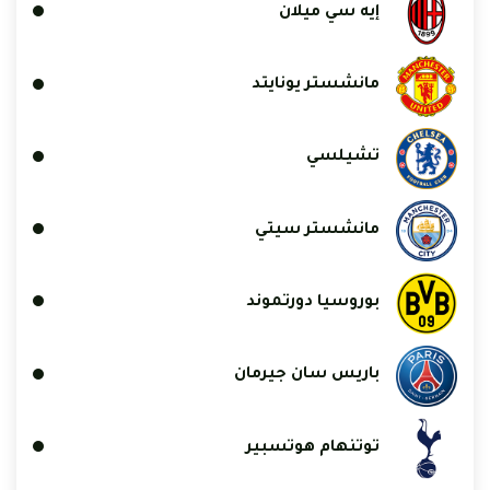
إيه سي ميلان
مانشستر يونايتد
تشيلسي
مانشستر سيتي
بوروسيا دورتموند
باريس سان جيرمان
توتنهام هوتسبير