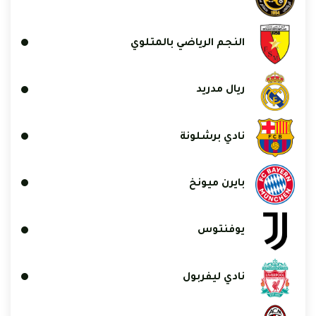
النجم الرياضي بالمتلوي
ريال مدريد
نادي برشلونة
بايرن ميونخ
يوفنتوس
نادي ليفربول