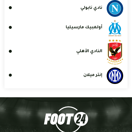
نادي نابولي
أولمبيك مارسيليا
النادي الأهلي
إنتر ميلان