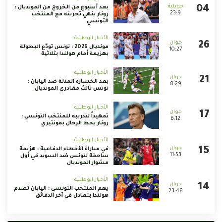
بعد أسبوع من الخروج من المونديال :
23:9
رونار ينهي تجربته مع المنتخب
التونسي
الأخبار الوطنية
مونديال 2026 : تونس تودّع البطولة
10:27
بهزيمة أمام هولندا بثلاثية
الأخبار الوطنية
بعد الخسارة المذلة ضد اليابان :
8:29
تونس ثالث مغادري المونديال
الأخبار الوطنية
تمهيداً لتدريبه للمنتخب التونسي :
6:12
رونار يحط الرحال بمونتيري
الأخبار الوطنية
في مباراة الأخطاء الدفاعية : هزيمة
11:53
ساحقة لتونس ضد السويد في أول
مشوار المونديال
الأخبار الوطنية
يهم المنتخب التونسي : اليابان تصدم
23:48
هولندا بتعادل في آخر الدقائق