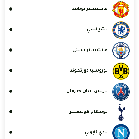
مانشستر يونايتد
تشيلسي
مانشستر سيتي
بوروسيا دورتموند
باريس سان جيرمان
توتنهام هوتسبير
نادي نابولي