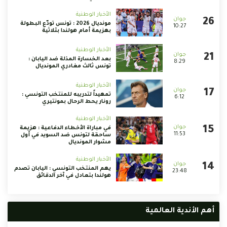
الأخبار الوطنية
مونديال 2026 : تونس تودّع البطولة
10:27
بهزيمة أمام هولندا بثلاثية
الأخبار الوطنية
بعد الخسارة المذلة ضد اليابان :
8:29
تونس ثالث مغادري المونديال
الأخبار الوطنية
تمهيداً لتدريبه للمنتخب التونسي :
6:12
رونار يحط الرحال بمونتيري
الأخبار الوطنية
في مباراة الأخطاء الدفاعية : هزيمة
11:53
ساحقة لتونس ضد السويد في أول
مشوار المونديال
الأخبار الوطنية
يهم المنتخب التونسي : اليابان تصدم
23:48
هولندا بتعادل في آخر الدقائق
أهم الأندية العالمية