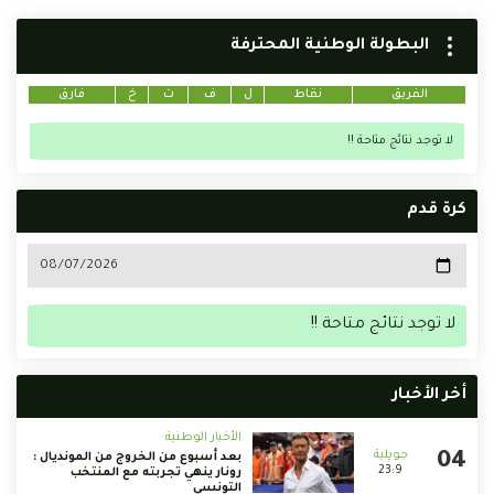
البطولة الوطنية المحترفة
الفريق
نقاط
ل
ف
ت
خ
فارق
لا توجد نتائج متاحة !!
كرة قدم
لا توجد نتائج متاحة !!
أخر الأخبار
الأخبار الوطنية
بعد أسبوع من الخروج من المونديال :
23:9
رونار ينهي تجربته مع المنتخب
التونسي