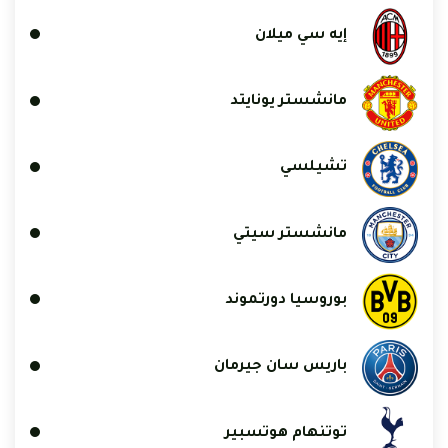
إيه سي ميلان
مانشستر يونايتد
تشيلسي
مانشستر سيتي
بوروسيا دورتموند
باريس سان جيرمان
توتنهام هوتسبير