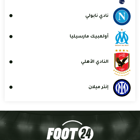
نادي نابولي
أولمبيك مارسيليا
النادي الأهلي
إنتر ميلان