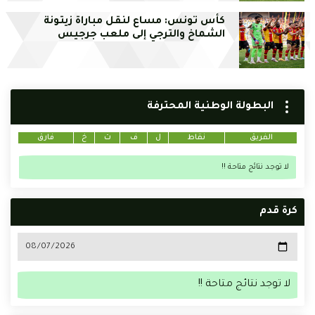
كأس تونس: مساع لنقل مباراة زيتونة
الشماخ والترجي إلى ملعب جرجيس
البطولة الوطنية المحترفة
الفريق
نقاط
ل
ف
ت
خ
فارق
لا توجد نتائج متاحة !!
كرة قدم
لا توجد نتائج متاحة !!