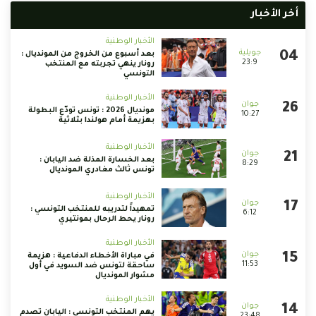
أخر الأخبار
الأخبار الوطنية
بعد أسبوع من الخروج من المونديال :
23:9
رونار ينهي تجربته مع المنتخب
التونسي
الأخبار الوطنية
مونديال 2026 : تونس تودّع البطولة
10:27
بهزيمة أمام هولندا بثلاثية
الأخبار الوطنية
بعد الخسارة المذلة ضد اليابان :
8:29
تونس ثالث مغادري المونديال
الأخبار الوطنية
تمهيداً لتدريبه للمنتخب التونسي :
6:12
رونار يحط الرحال بمونتيري
الأخبار الوطنية
في مباراة الأخطاء الدفاعية : هزيمة
11:53
ساحقة لتونس ضد السويد في أول
مشوار المونديال
الأخبار الوطنية
يهم المنتخب التونسي : اليابان تصدم
23:48