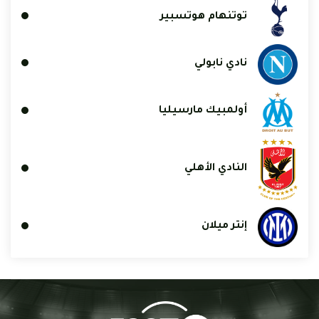
توتنهام هوتسبير
نادي نابولي
أولمبيك مارسيليا
النادي الأهلي
إنتر ميلان