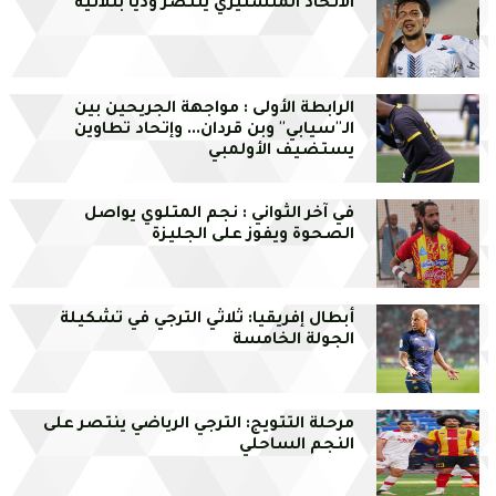
الاتحاد المنستيري ينتصر وديا بثلاثية
الرابطة الأولى : مواجهة الجريحين بين
الـ''سيابي'' وبن قردان... وإتحاد تطاوين
يستضيف الأولمبي
في آخر الثواني : نجم المتلوي يواصل
الصحوة ويفوز على الجليزة
أبطال إفريقيا: ثلاثي الترجي في تشكيلة
الجولة الخامسة
مرحلة التتويج: الترجي الرياضي ينتصر على
النجم الساحلي