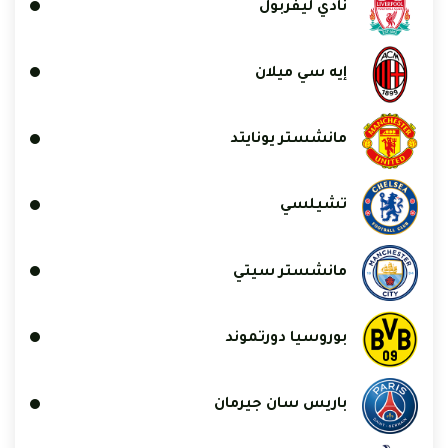
نادي ليفربول
إيه سي ميلان
مانشستر يونايتد
تشيلسي
مانشستر سيتي
بوروسيا دورتموند
باريس سان جيرمان