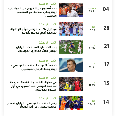
الأخبار الوطنية
بعد أسبوع من الخروج من المونديال :
23:9
رونار ينهي تجربته مع المنتخب
التونسي
الأخبار الوطنية
مونديال 2026 : تونس تودّع البطولة
10:27
بهزيمة أمام هولندا بثلاثية
الأخبار الوطنية
بعد الخسارة المذلة ضد اليابان :
8:29
تونس ثالث مغادري المونديال
الأخبار الوطنية
تمهيداً لتدريبه للمنتخب التونسي :
6:12
رونار يحط الرحال بمونتيري
الأخبار الوطنية
في مباراة الأخطاء الدفاعية : هزيمة
11:53
ساحقة لتونس ضد السويد في أول
مشوار المونديال
الأخبار الوطنية
يهم المنتخب التونسي : اليابان تصدم
23:48
هولندا بتعادل في آخر الدقائق