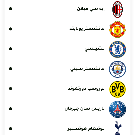
إيه سي ميلان
مانشستر يونايتد
تشيلسي
مانشستر سيتي
بوروسيا دورتموند
باريس سان جيرمان
توتنهام هوتسبير