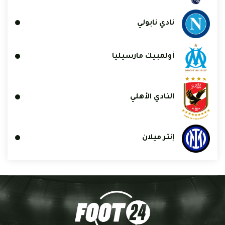
نادي نابولي
أولمبيك مارسيليا
النادي الأهلي
إنتر ميلان