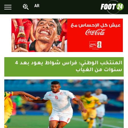
AR
الأخبار الوطنية
الأخبار العالمية
فيديوهات
محترفونا بالخارج
المنتخب الوطني: فراس شواط يعود بعد 4
ألبومات الصور
سنوات من الغياب
أخبار متفرقة
البرامج
البث المباشر
Chrono24
Sports 24