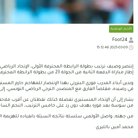
الأخبار الوطنية
Foot24
2025-03-09 15:12:46
إطار مباراة الدفعة الثانية من الجولة 23 من بطولة الرابطة المحترفة الأولى التي اقيمت بملعب المصطفى بن جنات بالمنستير.
في رصيده، مقلصاً الفارق مع المتصدر، الترجي الرياضي التونسي، إ
يشار إلى أن الإتحاد المنستيري تفصله كذلك نقطتان عن أقرب ملاحقيه،
من سوسة بعد فوزه بهدف دون رد على خامس الترتيب، النجم السا
من جهته، واصل الأولمبي سلسلة نتائجه السيئة بانقياده للهزيمة الرابعة توالياً
محمد أمين بالليري