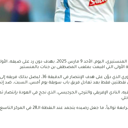
إنتصر وصيف ترتيب بطولة الرابطة المحترفة الأولى، الإتحاد الرياضي المنستيري، اليوم، الأحد 9 مارس 5
لى نقطتين فقط بعد تعادل فريق باب سويقة يوم أمس، السبت، ضد إتحا
 النادي الإفريقي والترجي الجرجيسي، الذي نجح في العودة بإنتصار ثمين
حلي.
، ما جعل رصيده يتجمد عند النقطة الـ28 في المركز التاسع.