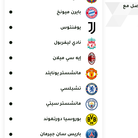
صل مع
بايرن ميونخ
يوفنتوس
نادي ليفربول
إيه سي ميلان
مانشستر يونايتد
تشيلسي
مانشستر سيتي
بوروسيا دورتموند
باريس سان جيرمان