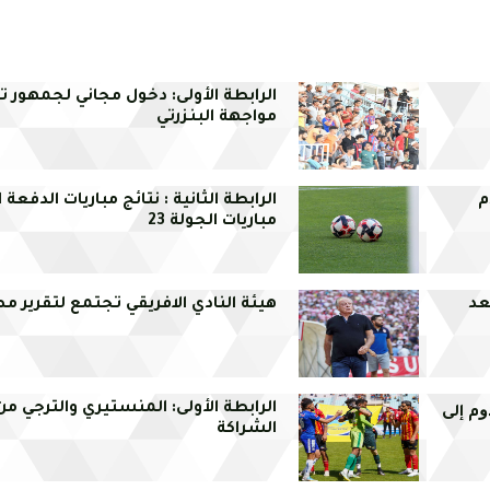
الرابطة الأولى: دخول مجاني لجمهور ت
مواجهة البنزرتي
م
الرابطة الثانية : نتائج مباريات الدفعة 
مباريات الجولة 23
عد
هيئة النادي الافريقي تجتمع لتقرير م
الرابطة الأولى: المنستيري والترجي م
ﻭم إلى
الشراكة