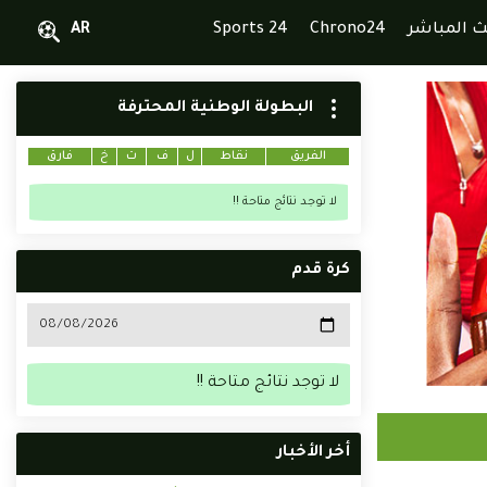
ث المباشر
Chrono24
Sports 24
AR
البطولة الوطنية المحترفة
الفريق
نقاط
ل
ف
ت
خ
فارق
لا توجد نتائج متاحة !!
كرة قدم
لا توجد نتائج متاحة !!
أخر الأخبار