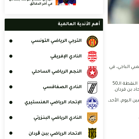
في آخر الدقائق
أهم الأندية العالمية
الترجي الرياضي التونسي
النادي الإفريقي
202، بهدف دون رد على ضيفه، الأولمبي الباجي، في
النجم الرياضي الساحلي
ويدين أبناء المدرب فوزي البنزرتي بهذا الإنتصار للمهاجم حازم المستوري الذي دوّن على هدف الإنتصار في الدقيقة 36، ليصل بذلك فريقه إلى النقطة الـ50
النادي الصفاقسي
د بن قردان.
 اليوم، الأحد،
الإتحاد الرياضي المنستيري
النادي الرياضي البنزرتي
الاتحاد الرياضي ببن ڨردان