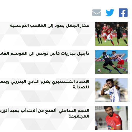
عمار الجمل يعود إلى الملاعب التونسية
تأجيل مباريات كأس تونس الى الموسم القاد
الإتحاد المنستيري يهزم النادي البنزرتي ويص
للصدارة
النجم الساحلي: ﺍﻟﻤﻨﻊ ﻣﻦ ﺍﻻﻧﺘﺪﺍﺏ ﻳﻌﻴﺪ ﺍﻟﺰﺭﺩ
المجموعة