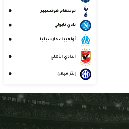
توتنهام هوتسبير
نادي نابولي
أولمبيك مارسيليا
النادي الأهلي
إنتر ميلان