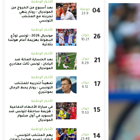
الأخبار الوطنية
بعد أسبوع من الخروج من
المونديال : رونار ينهي
23:9
تجربته مع المنتخب
التونسي
الأخبار الوطنية
مونديال 2026 : تونس تودّع
10:27
البطولة بهزيمة أمام هولندا
بثلاثية
الأخبار الوطنية
بعد الخسارة المذلة ضد
8:29
اليابان : تونس ثالث مغادري
المونديال
الأخبار الوطنية
تمهيداً لتدريبه للمنتخب
6:12
التونسي : رونار يحط الرحال
بمونتيري
الأخبار الوطنية
في مباراة الأخطاء الدفاعية
: هزيمة ساحقة لتونس ضد
11:53
السويد في أول مشوار
المونديال
الأخبار الوطنية
يهم المنتخب التونسي :
23:48
اليابان تصدم هولندا بتعادل