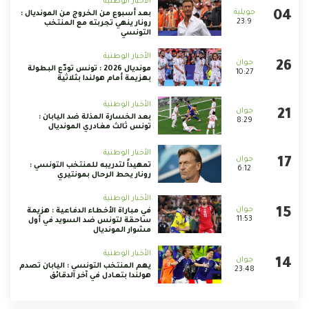
الأخبار الوطنية
بعد أسبوع من الخروج من المونديال :
23:9
رونار ينهي تجربته مع المنتخب
التونسي
الأخبار الوطنية
مونديال 2026 : تونس تودّع البطولة
10:27
بهزيمة أمام هولندا بثلاثية
الأخبار الوطنية
بعد الخسارة المذلة ضد اليابان :
8:29
تونس ثالث مغادري المونديال
الأخبار الوطنية
تمهيداً لتدريبه للمنتخب التونسي :
6:12
رونار يحط الرحال بمونتيري
الأخبار الوطنية
في مباراة الأخطاء الدفاعية : هزيمة
11:53
ساحقة لتونس ضد السويد في أول
مشوار المونديال
الأخبار الوطنية
يهم المنتخب التونسي : اليابان تصدم
23:48
هولندا بتعادل في آخر الدقائق