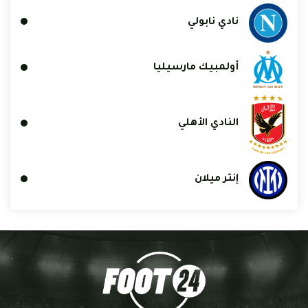
نادي نابولي
أولمبيك مارسيليا
النادي الأهلي
إنتر ميلان