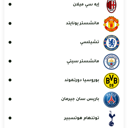
إيه سي ميلان
مانشستر يونايتد
تشيلسي
مانشستر سيتي
بوروسيا دورتموند
باريس سان جيرمان
توتنهام هوتسبير