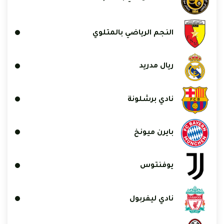
النجم الرياضي بالمتلوي
ريال مدريد
نادي برشلونة
بايرن ميونخ
يوفنتوس
نادي ليفربول