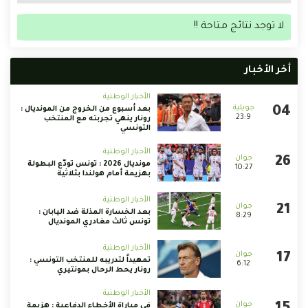
لا توجد نتائج متاحة !!
أخر الأخبار
الأخبار الوطنية
بعد أسبوع من الخروج من المونديال :
23:9
رونار ينهي تجربته مع المنتخب
التونسي
الأخبار الوطنية
مونديال 2026 : تونس تودّع البطولة
10:27
بهزيمة أمام هولندا بثلاثية
الأخبار الوطنية
بعد الخسارة المذلة ضد اليابان :
8:29
تونس ثالث مغادري المونديال
الأخبار الوطنية
تمهيداً لتدريبه للمنتخب التونسي :
6:12
رونار يحط الرحال بمونتيري
الأخبار الوطنية
في مباراة الأخطاء الدفاعية : هزيمة