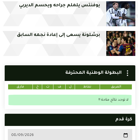
يوفنتس يلملم جراحه ويحسم الديربي
برشلونة يسعى إلى إعادة نجمه السابق
البطولة الوطنية المحترفة
الفريق
نقاط
ل
ف
ت
خ
فارق
لا توجد نتائج متاحة !!
كرة قدم