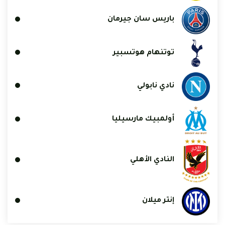
باريس سان جيرمان
توتنهام هوتسبير
نادي نابولي
أولمبيك مارسيليا
النادي الأهلي
إنتر ميلان