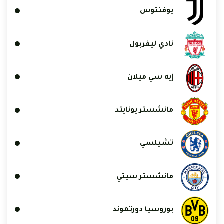
يوفنتوس
نادي ليفربول
إيه سي ميلان
مانشستر يونايتد
تشيلسي
مانشستر سيتي
بوروسيا دورتموند