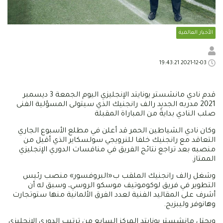
الأخبار العالمية
2021-12-03 19:43:21
قدم نادي مانشستر يونايتد الإنجليزي اليوم الجمعة 3 ديسمبر
2021 مدربه الجديد رالف رانجنيك الذي سيتولى المسؤلية الفنى
صلب النادي بدايةً من المباراة المقبلة
وكان نادي الشياطين الحمر قد أعلن في مطلع الأسبوع الجاري
التعاقد مع رانجنيك خلفا للنرويجي سولسكاير الذي أقيل من
منصبه بعد تراجع نتائج الفريق في منافسات الدوري الإنجليزي
الممتاز.
وشغل رالف رانجنيك الملقب ب«البروفسور» منصب رئيس
التطوير في فريق لوكوموتيف موسكو الروسي، وسبق له أن
أشرف على المقاليد الفنية لعدد الفرق الألمانية منها ستوتجارت
وهانوفر وليبزيج.
ويحتل مانشستر يونايتد المركز السابع من ترتيب الدوري الإنجليزي