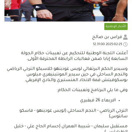
الأخبار الوطنية
فراس بن صالح
2025-02-25 12:31:00
أعلنت اللجنة الوطنية للتحكيم عن تعيينات حكام الجولة
السابعة إيابا ضمن فعاليات الرابطة المحترفة الأولى.
وسيدير الحكم البرتغالي لويس غودينهو كلاسيكو الترجي الرياضي
والنجم الساحلي في حين سيدير المونتينيغري ميلوس
بوسكوفيتش قمة الاتحاد المنستيري والنادي الإفريقي.
وفي ما يلي البرنامج وتعيينات الحكام:
الاربعاء 26 فيفيري
الترجي الرياضي - النجم الساحلي (لويس غودينهو - فاسكو
سانتوس)
مستقبل سليمان - شبيبة العمران (حسام الحاج علي - خليل