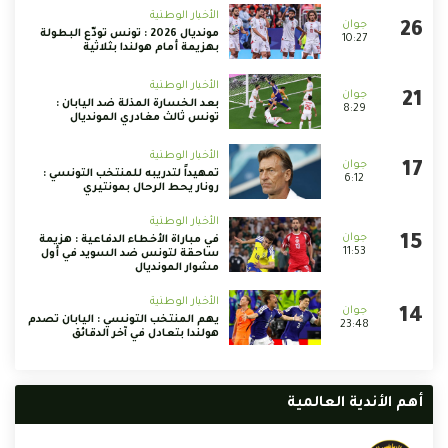
الأخبار الوطنية
مونديال 2026 : تونس تودّع البطولة
10:27
بهزيمة أمام هولندا بثلاثية
الأخبار الوطنية
بعد الخسارة المذلة ضد اليابان :
8:29
تونس ثالث مغادري المونديال
الأخبار الوطنية
تمهيداً لتدريبه للمنتخب التونسي :
6:12
رونار يحط الرحال بمونتيري
الأخبار الوطنية
في مباراة الأخطاء الدفاعية : هزيمة
11:53
ساحقة لتونس ضد السويد في أول
مشوار المونديال
الأخبار الوطنية
يهم المنتخب التونسي : اليابان تصدم
23:48
هولندا بتعادل في آخر الدقائق
أهم الأندية العالمية