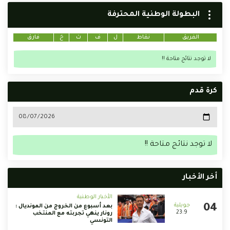
البطولة الوطنية المحترفة
الفريق
نقاط
ل
ف
ت
خ
فارق
لا توجد نتائج متاحة !!
كرة قدم
لا توجد نتائج متاحة !!
أخر الأخبار
الأخبار الوطنية
بعد أسبوع من الخروج من المونديال :
23:9
رونار ينهي تجربته مع المنتخب
التونسي