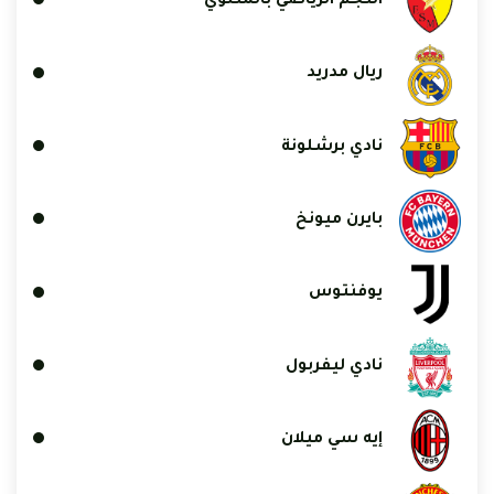
النجم الرياضي بالمتلوي
ريال مدريد
نادي برشلونة
بايرن ميونخ
يوفنتوس
نادي ليفربول
إيه سي ميلان