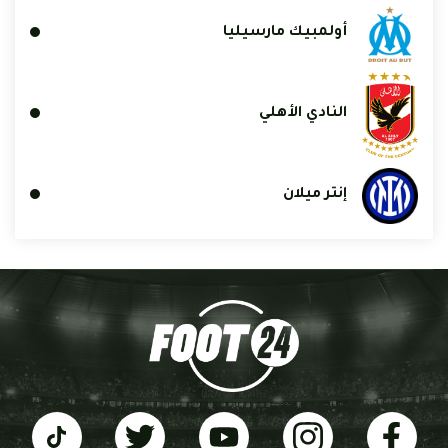
أولمبيك مارسيليا
النادي الأهلي
إنتر ميلان