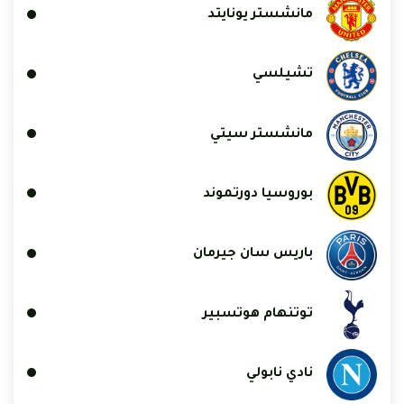
مانشستر يونايتد
تشيلسي
مانشستر سيتي
بوروسيا دورتموند
باريس سان جيرمان
توتنهام هوتسبير
نادي نابولي