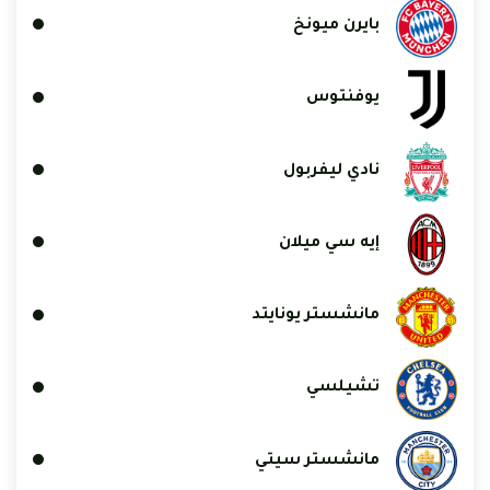
بايرن ميونخ
يوفنتوس
نادي ليفربول
إيه سي ميلان
مانشستر يونايتد
تشيلسي
مانشستر سيتي