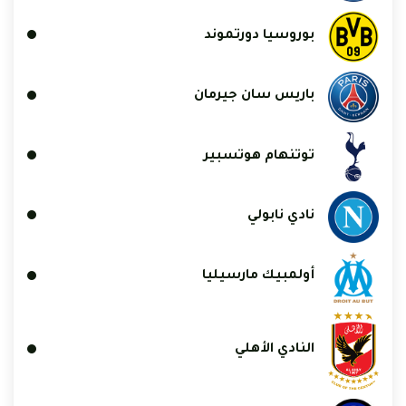
بوروسيا دورتموند
باريس سان جيرمان
توتنهام هوتسبير
نادي نابولي
أولمبيك مارسيليا
النادي الأهلي