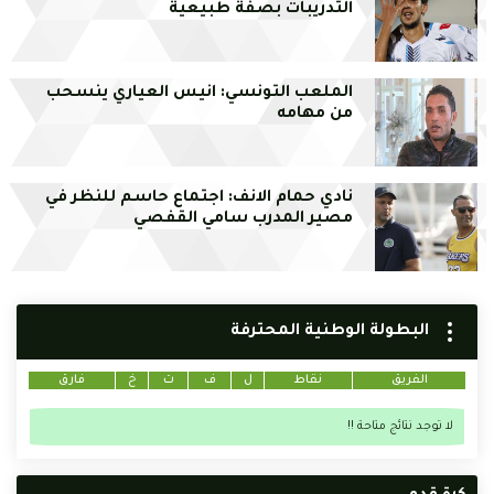
التدريبات بصفة طبيعية
الملعب التونسي: انيس العياري ينسحب
من مهامه
نادي حمام الانف: اجتماع حاسم للنظر في
مصير المدرب سامي القفصي
البطولة الوطنية المحترفة
الفريق
نقاط
ل
ف
ت
خ
فارق
لا توجد نتائج متاحة !!