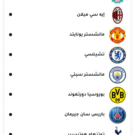
إيه سي ميلان
مانشستر يونايتد
تشيلسي
مانشستر سيتي
بوروسيا دورتموند
باريس سان جيرمان
توتنهام هوتسبير