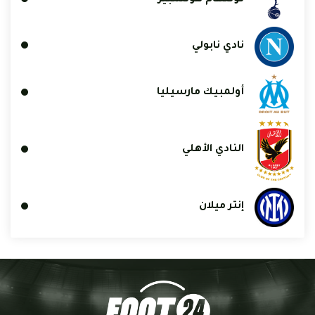
نادي نابولي
أولمبيك مارسيليا
النادي الأهلي
إنتر ميلان